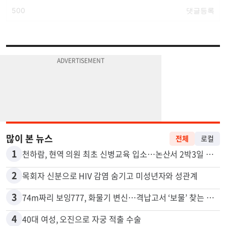
많이 본 뉴스
전체
로컬
1
천하람, 현역 의원 최초 신병교육 입소…논산서 2박3일 생활
2
목회자 신분으로 HIV 감염 숨기고 미성년자와 성관계
3
74m짜리 보잉777, 화물기 변신…격납고서 ‘보물’ 찾는 인천공항
4
40대 여성, 오진으로 자궁 적출 수술