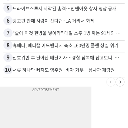
5
드라이브스루서 시작된 총격…인앤아웃 참사 영상 공개
6
광고판 안에 사람이 산다?…LA 거리서 화제
7
“술에 이것 한방울 넣어라” 매일 소주 1병 까는 91세의 철칙
8
휴매나, 메디캘 어드밴티지 축소...60만명 플랜 상실 위기
9
신호위반 후 달아난 배달기사…경찰 잠복해 잡고보니 ‘반전’
10
서류 하나만 빠져도 영주권·비자 거부…심사관 재량권 대폭 확대