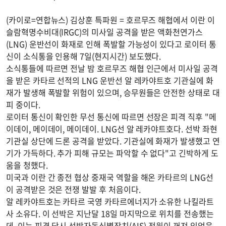
(카이로=연합뉴스) 김상훈 특파원 = 호르무즈 해협에서 이란 이
슬람혁명수비대(IRGC)의 미사일 공격을 받은 액화천연가스
(LNG) 운반선이 화재로 인해 폭발할 가능성이 있다고 로이터 통
신이 소식통을 인용해 7일(현지시간) 보도했다.
소식통들에 따르면 전날 밤 호르무즈 해협 인근에서 미사일 공격
을 받은 카타르 선적의 LNG 운반선 알 레카야트호 기관실에 화
재가 발생해 폭발할 위험이 있으며, 승무원들은 안전한 상태로 대
피 중이다.
로이터 통신이 확인한 무선 통신에 따르면 선장은 피격 직후 "메
이데이, 메이데이, 메이데이. LNG선 알 레카야트호다. 선박 좌현
기관실 상단에 드론 공격을 받았다. 기관실에 화재가 발생했고 연
기가 가득하다. 추가 피해 규모는 파악할 수 없다"고 긴박하게 도
움을 청했다.
미국과 이란 간 종전 협상 중재국 역할을 해온 카타르의 LNG선
이 공격받은 것은 전쟁 발발 후 처음이다.
알 레카야트호는 카타르 국영 카타르에너지가 소유한 나킬라트
사 소유다. 이 선박은 지난달 18일 마지막으로 위치를 전송했는
데, 이는 피격 당시 선박자동식별장치(AIS) 전원이 꺼져 있었음