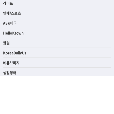
라이프
연예/스포츠
ASK미국
HelloKtown
핫딜
KoreaDailyUs
에듀브리지
생활영어
업소록
의료관광
해피빌리지
ABOUT
ADVERTISING
PRIVACY POLICY
TERMS OF SERVICE
윤리경영
고객센터