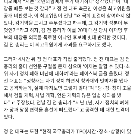
디오에서 “저는 ‘국민의힘에서 누가 얘기하나’ 생각했다”며 “대
장동 때를 보는 것 같다”고 정 전 대표 측근인 이성윤 최고위원을
공개 비판했다. 이 최고위원이 전날 “왜 국회 표결에 참여하지 않
았나. 감기약을 드시고 주무셨다고 하는데, 그 감기약 성분이 무
엇인가”라고 하자, 김 전 총리가 이를 20대 대선 당시 이재명 후
보의 대장동 의혹을 폭로한 이낙연 후보에 빗대 반격한 것이다.
김 전 총리는 이 최고위원에게 사과를 요구하기도 했다.
그러자 4시간 뒤 정 전 대표가 직접 출격했다. 정 전 대표는 김 전
총리의 출마 선언문 구절을 문제 삼으며 ‘이제는 말할 수 있다-소
위 자기 정치 폐해 비난에 대하여’라는 페이스북 글을 올렸다. 정
전 대표는 “정청래는 자기 정치 하면서 청와대와 엇박자를 냈다
고 공격하는데, 실제 따져보면 그렇지 않다”며 “당·정·청이 조율
해서 검찰 개혁, 사법 개혁, 언론 개혁의 많은 입법 성과를 냈
다”고 주장했다. 전날 김 전 총리가 “지난 1년, 자기 정치의 폐해
가 당과 당정 협력을 혼선에 빠트렸다”고 공격한 데 대한 반격이
었다.
정 전 대표는 또한 “현직 국무총리가 TPO(시간·장소·상황)에 맞