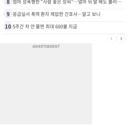
7
“내 딸 건드렸지” 성폭행범 유인해 ‘탕탕’…아빠의 복수 결말
8
엄마 성폭행한 “사람 좋은 장씨”…얼마 뒤 딸 배도 불러왔다
9
응급실서 폭력 환자 제압한 간호사…알고 보니
10
5주간 차 안 몰면 최대 600불 지급