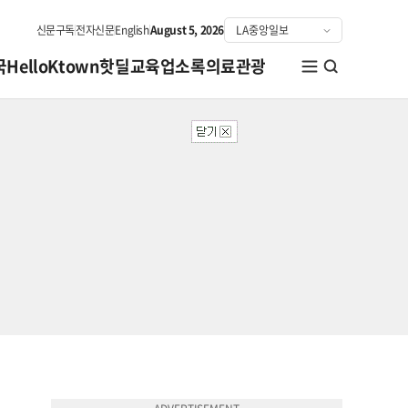
신문구독
전자신문
English
August 5, 2026
국
HelloKtown
핫딜
교육
업소록
의료관광