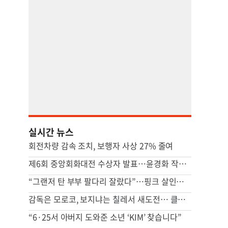
실시간 뉴스
회전차량 감속 조치, 보행자 사상 27% 줄여
제6회 중앙회화대전 수상자 발표…윤경화 작가 ‘대상’
“그랜저 탄 부부 팔다리 잘랐다”…핑크 살인공장 충격 실체
감독은 모로코, 보지냐는 칠레서 새도전… 클럽에서 이어지는 카보베르데 동화
“6·25서 아버지 도와준 소년 ‘KIM’ 찾습니다”