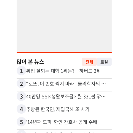
많이 본 뉴스
전체
로컬
1
11
취업 잘되는 대학 1위는?…하버드 3위
2
12
“로또, 이 번호 찍지 마라” 물리학자의 당첨금 높이는 비밀
3
13
40만명 SSI<생활보조금> 월 331불 깎이나
4
14
추방된 한국인, 재입국해 또 사기
5
15
'14년째 도피' 한인 간호사 공개 수배…메디케어 사기 유죄