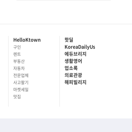
HelloKtown
핫딜
KoreaDailyUs
구인
에듀브리지
렌트
생활영어
부동산
업소록
자동차
의료관광
전문업체
해피빌리지
사고팔기
마켓세일
맛집