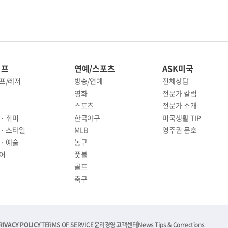
이프
연예/스포츠
ASK미국
프/레저
방송/연예
전체상담
영화
전문가 칼럼
스포츠
전문가 소개
· 취미
한국야구
미국생활 TIP
 · 스타일
MLB
영주권 문호
· 예술
농구
어
풋볼
골프
축구
RIVACY POLICY
TERMS OF SERVICE
윤리경영
고객센터
News Tips & Corrections