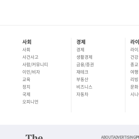
사회
경제
라
사회
경제
라이
사건사고
생활경제
건강
사람/커뮤니티
금융/증권
종교
이민/비자
재테크
여행 
교육
부동산
리빙
정치
비즈니스
문화 
국제
자동차
시니
오피니언
ABOUT
ADVERTISING
P