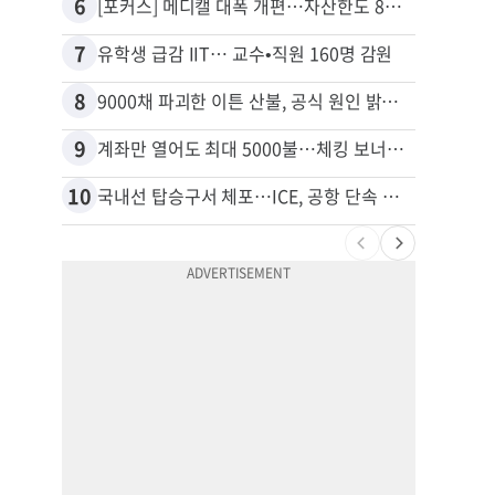
6
16
[포커스] 메디캘 대폭 개편…자산한도 84% 축소
7
17
유학생 급감 IIT… 교수•직원 160명 감원
8
18
9000채 파괴한 이튼 산불, 공식 원인 밝혀졌다
9
19
계좌만 열어도 최대 5000불…체킹 보너스 무한 경쟁
10
20
국내선 탑승구서 체포…ICE, 공항 단속 확대