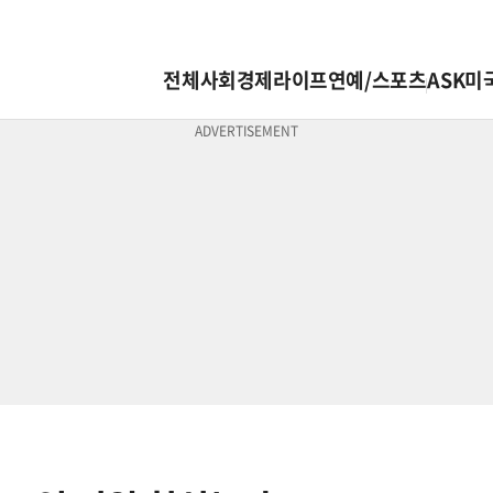
전체
사회
경제
라이프
연예/스포츠
ASK미