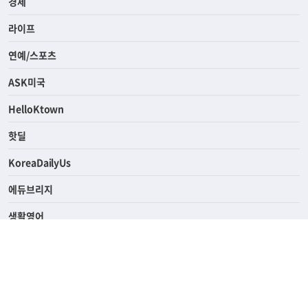
사회
경제
라이프
연예/스포츠
ASK미국
HelloKtown
핫딜
KoreaDailyUs
에듀브리지
생활영어
업소록
의료관광