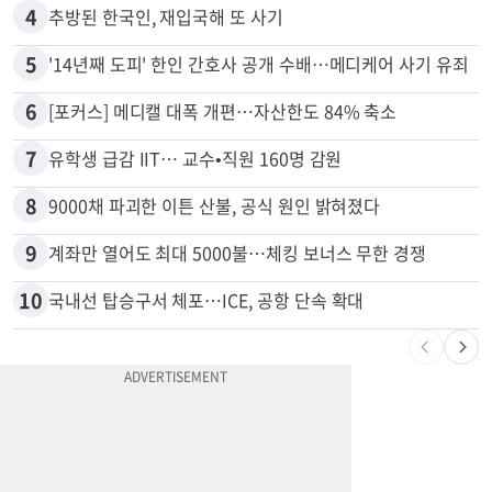
3
40만명 SSI<생활보조금> 월 331불 깎이나
4
추방된 한국인, 재입국해 또 사기
5
'14년째 도피' 한인 간호사 공개 수배…메디케어 사기 유죄
6
[포커스] 메디캘 대폭 개편…자산한도 84% 축소
7
유학생 급감 IIT… 교수•직원 160명 감원
8
9000채 파괴한 이튼 산불, 공식 원인 밝혀졌다
9
계좌만 열어도 최대 5000불…체킹 보너스 무한 경쟁
10
국내선 탑승구서 체포…ICE, 공항 단속 확대