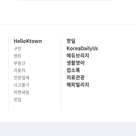
HelloKtown
핫딜
KoreaDailyUs
구인
에듀브리지
렌트
생활영어
부동산
업소록
자동차
의료관광
전문업체
해피빌리지
사고팔기
마켓세일
맛집