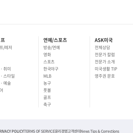
이프
연예/스포츠
ASK미국
프/레저
방송/연예
전체상담
영화
전문가 칼럼
스포츠
전문가 소개
· 취미
한국야구
미국생활 TIP
 · 스타일
MLB
영주권 문호
· 예술
농구
어
풋볼
골프
축구
RIVACY POLICY
TERMS OF SERVICE
윤리경영
고객센터
News Tips & Corrections