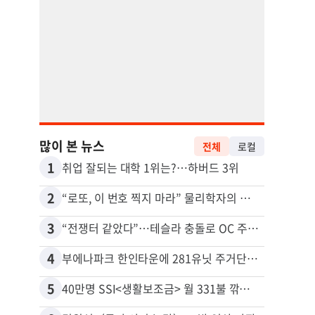
많이 본 뉴스
전체
로컬
1
11
취업 잘되는 대학 1위는?…하버드 3위
2
12
“로또, 이 번호 찍지 마라” 물리학자의 당첨금 높이는 비밀
3
13
“전쟁터 같았다”…테슬라 충돌로 OC 주택 4채 파손
4
14
부에나파크 한인타운에 281유닛 주거단지 들어선다
5
15
40만명 SSI<생활보조금> 월 331불 깎이나