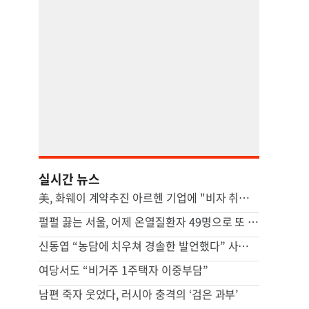
실시간 뉴스
美, 화웨이 계약추진 아르헨 기업에 "비자 취소" 경고…中 반발
펄펄 끓는 서울, 어제 온열질환자 49명으로 또 ‘최다’
신동엽 “농담에 치우쳐 경솔한 발언했다” 사과문, 무슨 일
여당서도 “비거주 1주택자 이중부담”
남편 죽자 웃었다, 러시아 충격의 ‘검은 과부’