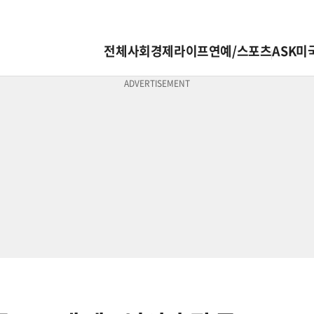
전체
사회
경제
라이프
연예/스포츠
ASK미