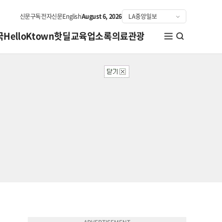
신문구독
전자신문
English
August 6, 2026
국
HelloKtown
핫딜
교육
업소록
의료관광