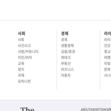
사회
경제
라
사회
경제
라이
사건사고
생활경제
건강
사람/커뮤니티
금융/증권
종교
이민/비자
재테크
여행 
교육
부동산
리빙
정치
비즈니스
문화 
국제
자동차
시니
오피니언
ABOUT
ADVERTISING
P