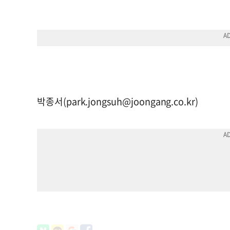
박종서(
park.jongsuh@joongang.co.kr
)