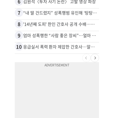
6
16
김원석〈투자 사기 논란〉 고발 영상 파장
5주간
7
17
“내 딸 건드렸지” 성폭행범 유인해 ‘탕탕’…아빠의 복수 결말
추방된
8
18
'14년째 도피' 한인 간호사 공개 수배…메디케어 사기 유죄
9
19
엄마 성폭행한 “사람 좋은 장씨”…얼마 뒤 딸 배도 불러왔다
유학생
10
20
응급실서 폭력 환자 제압한 간호사…알고 보니