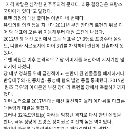
"자격 박탈은 심각한 민주주의적 문제다. 최종 결정권은 프랑스
국민에게 있다"고 말했다.
르펜 의원의 대선 출마는 이번이 네 번째다.
유럽의회 의원 등을 지내다 2011년 부친 장마리 르펜의 뒤를 이
어 당 대표에 오른 뒤 이듬해부터 대권 도전에 나섰다.
2012년 첫 대선 도전에서 그는 득표율 17.9%로 프랑수아 올랑
드, 니콜라 사르코지에 이어 3위를 차지하며 결선에 진출하지 못
했다.
르펜 의원은 이후 본격적으로 당 이미지를 쇄신하며 지지기반 넓
히기에 나섰다.
당 내부 정화를 위해 급진적이고 논란이 된 인물들을 배제하거나
반유대주의·인종차별·동성애 혐오 발언 등을 통제했다. 2015년
'원조 극우'의 아이콘인 부친 장마리 르펜을 당에서 축출하기까지
했다.
이런 노력으로 2017년 대선에선 결선까지 올라 에마뉘엘 마크롱
대통령과 대결을 펼쳤다.
그러나 32%포인트(p) 차라는 엄청난 격차로 다시 한번 쓴맛을
봤다. 극우 정당에 프랑스 정치권은 여전히 높은 벽이었다.
하지만 마크롱 대통령과의 2022년 재대결에서 이 격차는