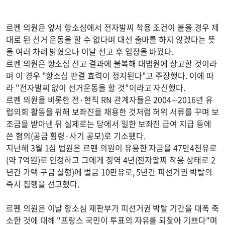
르펜 의원은 앞서 항소심에서 전자발찌 착용 조건이 붙을 경우 제
대로 된 선거 운동을 할 수 없다며 대선 출마를 하지 않겠다는 뜻
을 여러 차례 밝혔으나 이날 선고 후 입장을 바꿨다.
르펜 의원은 항소심 선고 결과에 불복해 대법원에 상고할 것이라
며 이 경우 "항소심 판결 효력이 정지된다"고 주장했다. 이에 따
라 "전자발찌 없이 선거운동을 할 것"이라고 자신했다.
르펜 의원을 비롯한 전·현직 RN 관계자들은 2004∼2016년 유
럽의회 활동을 위해 보좌진을 채용한 것처럼 허위 서류를 꾸며 보
조금을 받아낸 뒤 실제로는 당에서 일한 보좌진 급여 지급 등에
쓴 혐의(공금 횡령·사기 공모)로 기소됐다.
지난해 3월 1심 법원은 르펜 의원이 유용한 자금을 47만4천유로
(약 7억원)로 인정하고 그에게 징역 4년(전자팔찌 착용 상태로 2
년간 가택 구금 실형)에 벌금 10만유로, 5년간 피선거권 박탈의
즉시 집행을 선고했다.
르펜 의원은 이날 항소심 재판부가 피선거권 박탈 기간을 대폭 축
소한 것에 대해 "프랑스 국민이 투표의 자유를 되찾아 기쁘다"며