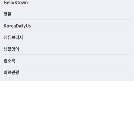
HelloKtown
핫딜
KoreaDailyUs
에듀브리지
생활영어
업소록
의료관광
해피빌리지
ABOUT
ADVERTISING
PRIVACY POLICY
TERMS OF SERVICE
윤리경영
고객센터
News Tips & Corrections
690 Wilshire Place Los Angeles, CA 90005
TEL. (213) 368-2500 FAX. (213) 389-6196
© Joongangilbo USA. All Rights Reserved.