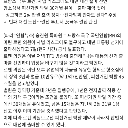
프랑스 극우 르펜, 사법 리스크에도 내년 대선 출마 선언
항소심서 피선거권 박탈 30개월 유예…출마 제약 벗어
"상고하면 2심 판결 효력 정지…전자발찌 안차도 된다" 주장
네 번째 대선 도전…결선 투표서 反극우 결집 관건
(파리=연합뉴스) 송진원 특파원 = 프랑스 극우 국민연합(RN)의
마린 르펜 의원이 사법 리스크에도 불구하고 내년 대통령 선거에
출마하겠다고 7일(현지시간) 공식 발표했다.
르펜 의원은 이날 저녁 TF1 방송에 출연해 "나는 대통령 선거 출
마를 선언하며 입장을 바꾸지 않을 것"이라고 밝혔다.
르펜 의원은 이날 오후 유럽의회 자금을 유용한 혐의로 항소심에
서 징역 3년과 벌금 10만유로(약 1억7천만원), 피선거권 박탈 45
개월을 선고받았다.
법원은 징역형 가운데 2년은 집행유예, 1년은 전자발찌 착용 상
태의 가택 구금이라는 조건을 붙였다. 또 피선거권 박탈 기간 중
에선 30개월을 유예했고, 남은 15개월은 지난해 3월 31일 1심
선고 이후 이미 기간을 충족했다고 판단했다.
이에 따라 르펜 의원으로선 피선거권 박탈 제약이 사라져 합법적
으로 대선에 출마할 수 있게 됐다.