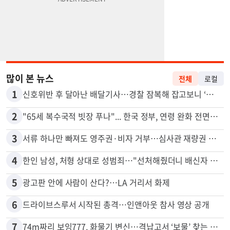
많이 본 뉴스
전체
로컬
1
신호위반 후 달아난 배달기사…경찰 잠복해 잡고보니 ‘반전’
2
"65세 복수국적 빗장 푸나"... 한국 정부, 연령 완화 전면 추진
3
서류 하나만 빠져도 영주권·비자 거부…심사관 재량권 대폭 확대
4
한인 남성, 처형 상대로 성범죄…"선처해줬더니 배신자 취급"
5
광고판 안에 사람이 산다?…LA 거리서 화제
6
드라이브스루서 시작된 총격…인앤아웃 참사 영상 공개
7
74m짜리 보잉777, 화물기 변신…격납고서 ‘보물’ 찾는 인천공항