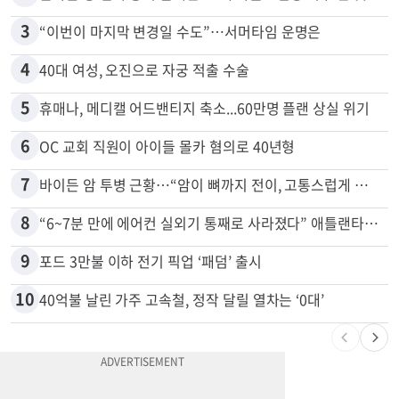
2
말다툼 중 엄마 흉기 살해한 10대 아들…범행 직후 한 짓 충격
3
“이번이 마지막 변경일 수도”…서머타임 운명은
4
40대 여성, 오진으로 자궁 적출 수술
5
휴매나, 메디캘 어드밴티지 축소...60만명 플랜 상실 위기
6
OC 교회 직원이 아이들 몰카 혐의로 40년형
7
바이든 암 투병 근황…“암이 뼈까지 전이, 고통스럽게 투병 중”
8
“6~7분 만에 에어컨 실외기 통째로 사라졌다” 애틀랜타서 실외기 도난 급증
9
포드 3만불 이하 전기 픽업 ‘패덤’ 출시
10
40억불 날린 가주 고속철, 정작 달릴 열차는 ‘0대’