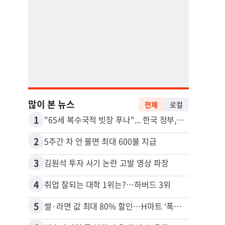
많이 본 뉴스
전체
로컬
1
11
"65세 복수국적 빗장 푸나"... 한국 정부, 연령 완화 전면 추진
2
12
5주간 차 안 몰면 최대 600불 지급
3
13
김원석 투자 사기 논란 고발 영상 파장
4
14
취업 잘되는 대학 1위는?…하버드 3위
5
15
쌀·라면 값 최대 80% 할인…H마트 ‘폭탄 세일’
비영리