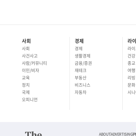
사회
경제
라
사회
경제
라이
사건사고
생활경제
건강
사람/커뮤니티
금융/증권
종교
이민/비자
재테크
여행 
교육
부동산
리빙
정치
비즈니스
문화 
국제
자동차
시니
오피니언
ABOUT
ADVERTISING
P