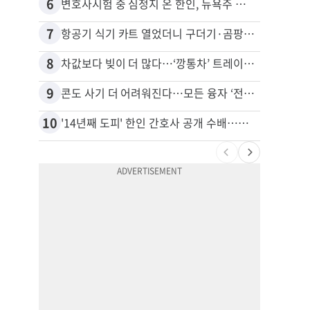
6
16
변호사시험 중 심정지 온 한인, 뉴욕주 제소
7
17
항공기 식기 카트 열었더니 구더기·곰팡이…LAX 기내식 업체 논란
8
18
차값보다 빚이 더 많다…‘깡통차’ 트레이드인 급증
9
19
콘도 사기 더 어려워진다…모든 융자 ‘전체 심사’
10
20
'14년째 도피' 한인 간호사 공개 수배…메디케어 사기 유죄