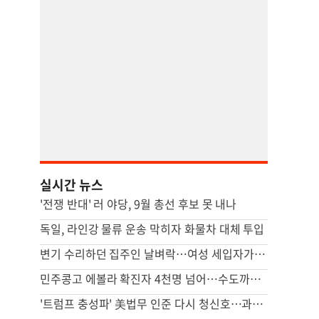
실시간 뉴스
'전쟁 반대' 러 야당, 9월 총선 후보 못 내나
독일, 라인강 물류 운송 막히자 화물차 대체 투입
변기 수리하던 집주인 날벼락…여성 세입자가 흉기로 찔렀다
민주콩고 에볼라 확진자 4천명 넘어…수도까지 번질라 비상
'트럼프 충성파' 美법무 인준 다시 청신호…과반 찬성표 확보(종합)