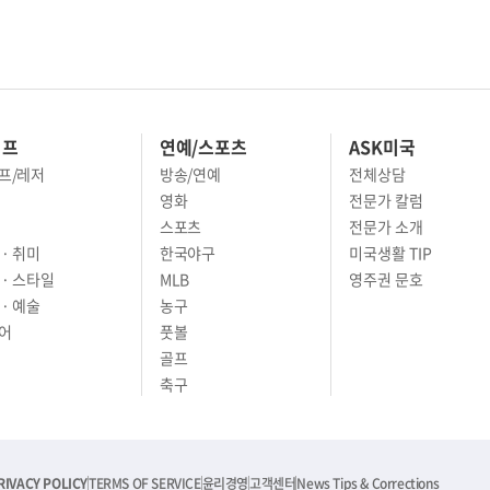
이프
연예/스포츠
ASK미국
프/레저
방송/연예
전체상담
영화
전문가 칼럼
스포츠
전문가 소개
· 취미
한국야구
미국생활 TIP
 · 스타일
MLB
영주권 문호
· 예술
농구
어
풋볼
골프
축구
RIVACY POLICY
TERMS OF SERVICE
윤리경영
고객센터
News Tips & Corrections