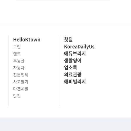
HelloKtown
핫딜
KoreaDailyUs
구인
에듀브리지
렌트
생활영어
부동산
업소록
자동차
의료관광
전문업체
해피빌리지
사고팔기
마켓세일
맛집