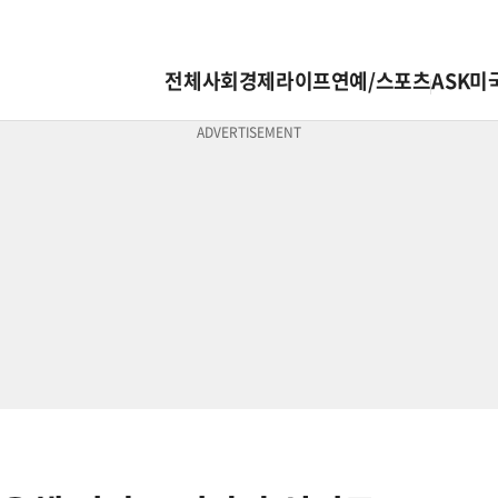
전체
사회
경제
라이프
연예/스포츠
ASK미