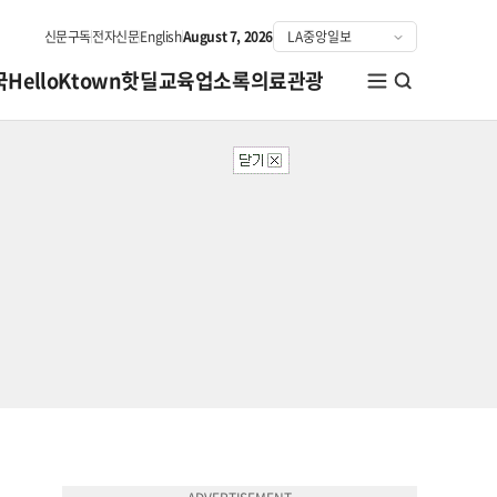
신문구독
전자신문
English
August 7, 2026
국
HelloKtown
핫딜
교육
업소록
의료관광