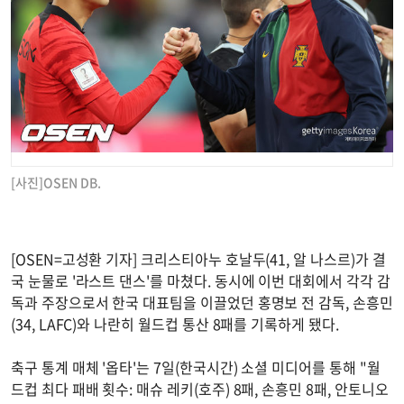
[사진]OSEN DB.
[OSEN=고성환 기자] 크리스티아누 호날두(41, 알 나스르)가 결
국 눈물로 '라스트 댄스'를 마쳤다. 동시에 이번 대회에서 각각 감
독과 주장으로서 한국 대표팀을 이끌었던 홍명보 전 감독, 손흥민
(34, LAFC)와 나란히 월드컵 통산 8패를 기록하게 됐다.
축구 통계 매체 '옵타'는 7일(한국시간) 소셜 미디어를 통해 "월
드컵 최다 패배 횟수: 매슈 레키(호주) 8패, 손흥민 8패, 안토니오