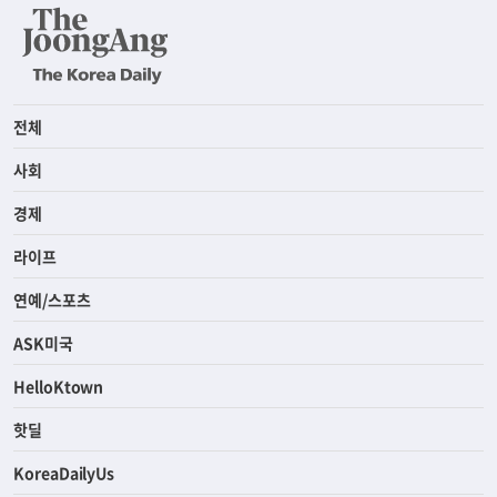
전체
사회
경제
라이프
연예/스포츠
ASK미국
HelloKtown
핫딜