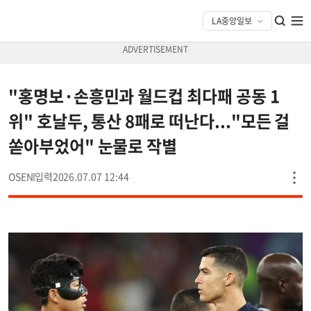
"홍명보·손흥민과 월드컵 최다패 공동 1
위" 호날두, 통산 8패로 떠난다..."모든 걸
쏟아부었어" 눈물로 작별
OSEN
2026.07.07 12:44