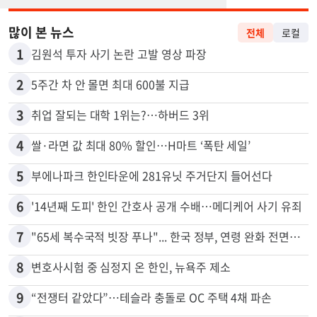
많이 본 뉴스
전체
로컬
1
김원석 투자 사기 논란 고발 영상 파장
2
5주간 차 안 몰면 최대 600불 지급
3
취업 잘되는 대학 1위는?…하버드 3위
4
쌀·라면 값 최대 80% 할인…H마트 ‘폭탄 세일’
5
부에나파크 한인타운에 281유닛 주거단지 들어선다
6
'14년째 도피' 한인 간호사 공개 수배…메디케어 사기 유죄
7
"65세 복수국적 빗장 푸나"... 한국 정부, 연령 완화 전면 추진
8
변호사시험 중 심정지 온 한인, 뉴욕주 제소