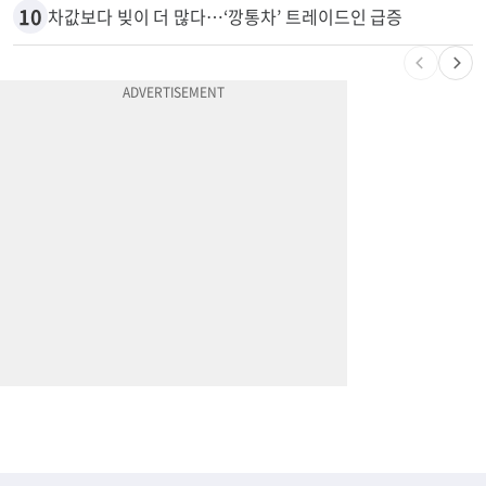
9
“전쟁터 같았다”…테슬라 충돌로 OC 주택 4채 파손
10
차값보다 빚이 더 많다…‘깡통차’ 트레이드인 급증