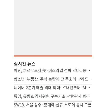
실시간 뉴스
이란, 호르무즈서 美·이스라엘 선박 막나...봉쇄 법안· 검토
형소법·부동산·주식 논란에 딴 목소리…‘레드팀 자처’ 與비주류
네이버 2분기 매출 역대 최대…“내년부터 ‘AI팩토리’ 성과 낼 것”
특검, 유병호 감사위원 구속기소…‘尹관저 봐주기 감사’ 의혹
SW19, 서울 성수·홍대에 신규 스토어 동시 오픈