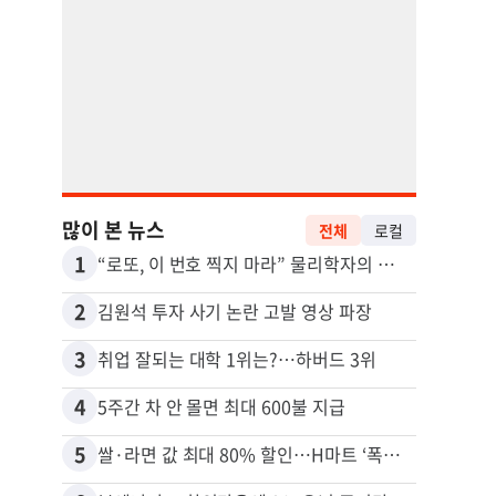
많이 본 뉴스
전체
로컬
1
11
“로또, 이 번호 찍지 마라” 물리학자의 당첨금 높이는 비밀
2
12
김원석 투자 사기 논란 고발 영상 파장
3
13
취업 잘되는 대학 1위는?…하버드 3위
4
14
5주간 차 안 몰면 최대 600불 지급
5
15
쌀·라면 값 최대 80% 할인…H마트 ‘폭탄 세일’