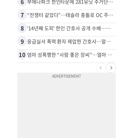
6
16
부에나파크 한인타운에 281유닛 주거단지 들어선다
7
17
“전쟁터 같았다”…테슬라 충돌로 OC 주택 4채 파손
8
18
'14년째 도피' 한인 간호사 공개 수배…메디케어 사기 유죄
9
19
응급실서 폭력 환자 제압한 간호사…알고 보니
10
20
엄마 성폭행한 “사람 좋은 장씨”…얼마 뒤 딸 배도 불러왔다