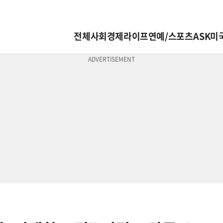
전체
사회
경제
라이프
연예/스포츠
ASK미