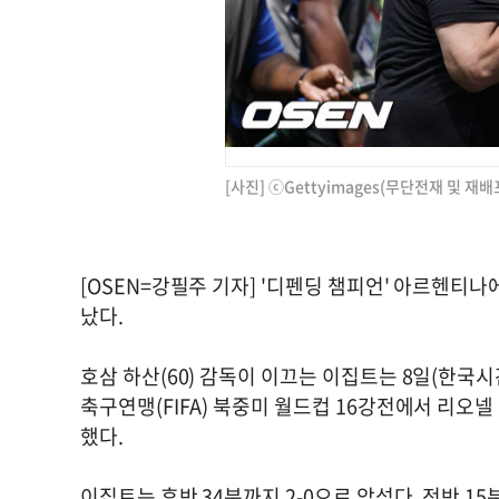
[사진] ⓒGettyimages(무단전재 및 재배
[OSEN=강필주 기자] '디펜딩 챔피언' 아르헨티
났다.
호삼 하산(60) 감독이 이끄는 이집트는 8일(한국
축구연맹(FIFA) 북중미 월드컵 16강전에서 리오
했다.
이집트는 후반 34분까지 2-0으로 앞섰다. 전반 15