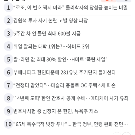
많이 본 뉴스
전체
로컬
1
“로또, 이 번호 찍지 마라” 물리학자의 당첨금 높이는 비밀
2
김원석 투자 사기 논란 고발 영상 파장
3
5주간 차 안 몰면 최대 600불 지급
4
취업 잘되는 대학 1위는?…하버드 3위
5
쌀·라면 값 최대 80% 할인…H마트 ‘폭탄 세일’
6
부에나파크 한인타운에 281유닛 주거단지 들어선다
7
“전쟁터 같았다”…테슬라 충돌로 OC 주택 4채 파손
8
'14년째 도피' 한인 간호사 공개 수배…메디케어 사기 유죄
9
변호사시험 중 심정지 온 한인, 뉴욕주 제소