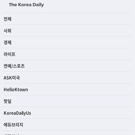
전체
사회
경제
라이프
연예/스포츠
ASK미국
HelloKtown
핫딜
KoreaDailyUs