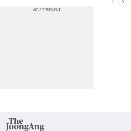
10
"65세 복수국적 빗장 푸나"... 한국 정부, 연령 완화 전면 추진