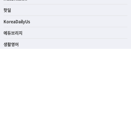
연예/스포츠
ASK미국
HelloKtown
핫딜
KoreaDailyUs
에듀브리지
생활영어
업소록
의료관광
해피빌리지
ABOUT
ADVERTISING
PRIVACY POLICY
TERMS OF SERVICE
윤리경영
고객센터
News Tips & Corrections