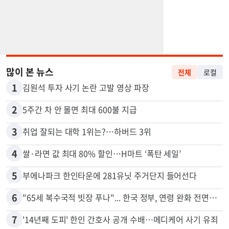
많이 본 뉴스
전체
로컬
1
김원석 투자 사기 논란 고발 영상 파장
2
5주간 차 안 몰면 최대 600불 지급
3
취업 잘되는 대학 1위는?…하버드 3위
4
쌀·라면 값 최대 80% 할인…H마트 ‘폭탄 세일’
5
부에나파크 한인타운에 281유닛 주거단지 들어선다