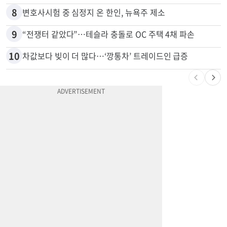
6
"65세 복수국적 빗장 푸나"... 한국 정부, 연령 완화 전면 추진
7
'14년째 도피' 한인 간호사 공개 수배…메디케어 사기 유죄
8
변호사시험 중 심정지 온 한인, 뉴욕주 제소
9
“전쟁터 같았다”…테슬라 충돌로 OC 주택 4채 파손
10
차값보다 빚이 더 많다…‘깡통차’ 트레이드인 급증