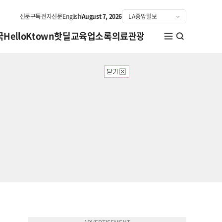
신문구독
전자신문
English
August 7, 2026
국
HelloKtown
핫딜
교육
업소록
의료관광