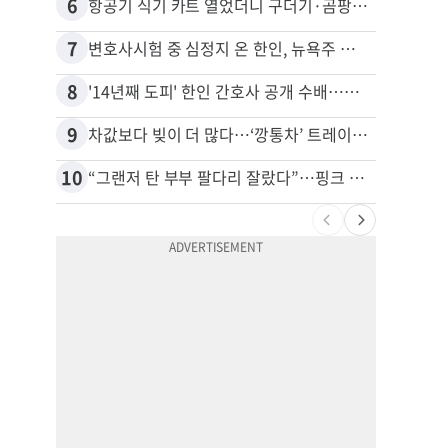
6
16
항공기 식기 카트 열었더니 구더기·곰팡이…LAX 기내식 업체 논란
7
17
변호사시험 중 심정지 온 한인, 뉴욕주 제소
8
18
'14년째 도피' 한인 간호사 공개 수배…메디케어 사기 유죄
9
19
차값보다 빚이 더 많다…‘깡통차’ 트레이드인 급증
10
20
“그랜저 탄 부부 팔다리 잘랐다”…핑크 살인공장 충격 실체