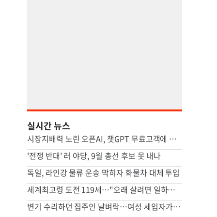
실시간 뉴스
시장지배력 노린 오픈AI, 챗GPT 무료고객에 최신 모델 무한제공
'전쟁 반대' 러 야당, 9월 총선 후보 못 내나
독일, 라인강 물류 운송 막히자 화물차 대체 투입
세계최고령 도전 119세…"오래 살려면 일하고 건강하게 먹어라"
변기 수리하던 집주인 날벼락…여성 세입자가 흉기로 찔렀다