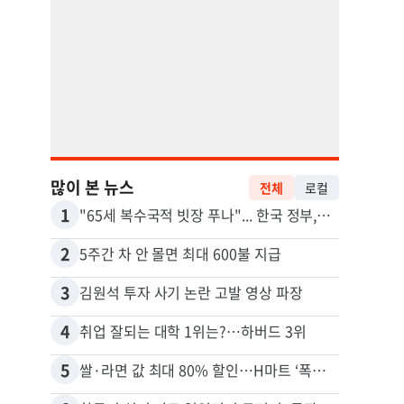
많이 본 뉴스
전체
로컬
1
11
"65세 복수국적 빗장 푸나"... 한국 정부, 연령 완화 전면 추진
2
12
5주간 차 안 몰면 최대 600불 지급
3
13
김원석 투자 사기 논란 고발 영상 파장
4
14
취업 잘되는 대학 1위는?…하버드 3위
비영리
5
15
쌀·라면 값 최대 80% 할인…H마트 ‘폭탄 세일’