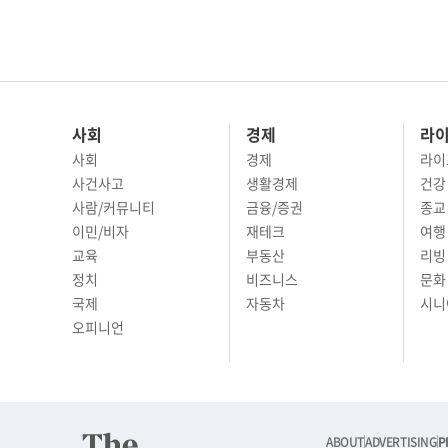
사회
경제
라
사회
경제
라이
사건사고
생활경제
건강
사람/커뮤니티
금융/증권
종교
이민/비자
재테크
여행 
교육
부동산
리빙
정치
비즈니스
문화 
국제
자동차
시니
오피니언
ABOUT
ADVERTISING
P