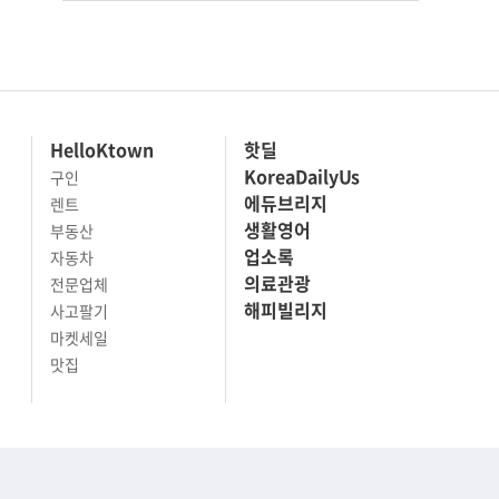
HelloKtown
핫딜
KoreaDailyUs
구인
에듀브리지
렌트
생활영어
부동산
업소록
자동차
의료관광
전문업체
해피빌리지
사고팔기
마켓세일
맛집