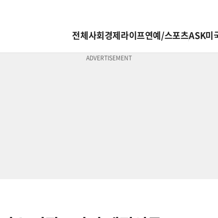
전체
사회
경제
라이프
연예/스포츠
ASK미