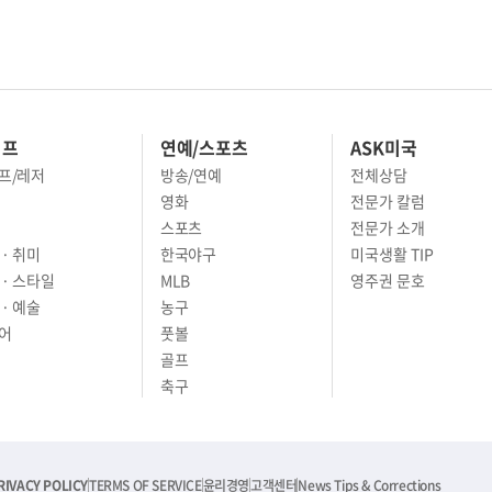
이프
연예/스포츠
ASK미국
프/레저
방송/연예
전체상담
영화
전문가 칼럼
스포츠
전문가 소개
· 취미
한국야구
미국생활 TIP
 · 스타일
MLB
영주권 문호
· 예술
농구
어
풋볼
골프
축구
RIVACY POLICY
TERMS OF SERVICE
윤리경영
고객센터
News Tips & Corrections