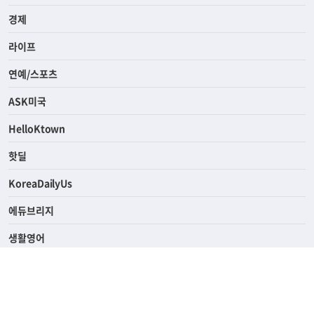
사회
경제
라이프
연예/스포츠
ASK미국
HelloKtown
핫딜
KoreaDailyUs
에듀브리지
생활영어
업소록