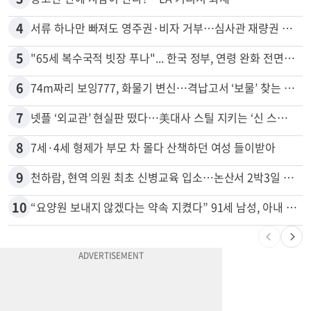
2
드라이브스루서 시작된 총격…인앤아웃 참사 영상 공개
3
광고판 안에 사람이 산다?…LA 거리서 화제
4
서류 하나만 빠져도 영주권·비자 거부…심사관 재량권 대폭 확대
5
"65세 복수국적 빗장 푸나"... 한국 정부, 연령 완화 전면 추진
6
74m짜리 보잉777, 화물기 변신…격납고서 ‘보물’ 찾는 인천공항
7
넷플 ‘외교관’ 현실판 떴다…美대사 스틸 지키는 ‘신 스틸러’
8
7세·4세 형제가 부모 차 몰다 산책하던 여성 들이받아
9
천하람, 현역 의원 최초 신병교육 입소…논산서 2박3일 생활
10
“요양원 보내지 않겠다는 약속 지켰다” 91세 남성, 아내 살해 혐의