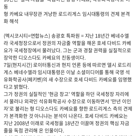
동
형 카베요 내무장관 겨냥한 로드리게스 임시대통령의 견제 본격
화 해석
(멕시코시티=연합뉴스) 송광호 특파원 = 지난 18년간 베네수엘
라 국세청장으로서 정권의 자금줄 역할을 해온 호세 다비드 카베
요가 국세청장에서 물러났다. 그는 군과 경찰 권력을 실질적으로
장악한 디오스다도 카베요의 친동생이다.
7일(현지시간) 로이터통신과 현지 언론 등에 따르면 델시 로드리
게스 베네수엘라 임시대통령은 이날 소셜미디어를 통해 국영 석
유화학공사(페키벤)의 새 수장으로 호세 다비드 카베요를 임명했
다고 밝혔다.
그가 정권의 실질적인 '현금 창고' 역할을 하던 국세청장 자리에
서 물러나 외곽인 석유화학공사 수장으로 이동하면서 '만년 이인
자'로 불리는 형 디오스다도 카베요를 향한 로드리게스 측의 견제
가 본격화한 것 아니냐는 분석이 나온다. 호세 다비드 카베요는
지난 2008년 이래로 국세청을 18년간 이끌며 정권의 핵심 자금
줄을 독점 관리해 온 인물이다.