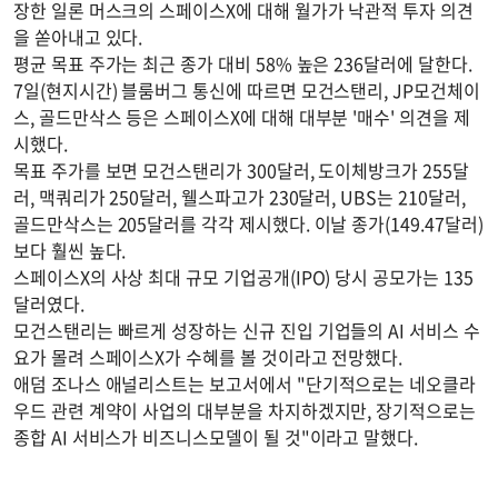
장한 일론 머스크의 스페이스X에 대해 월가가 낙관적 투자 의견
을 쏟아내고 있다.
평균 목표 주가는 최근 종가 대비 58% 높은 236달러에 달한다.
7일(현지시간) 블룸버그 통신에 따르면 모건스탠리, JP모건체이
스, 골드만삭스 등은 스페이스X에 대해 대부분 '매수' 의견을 제
시했다.
목표 주가를 보면 모건스탠리가 300달러, 도이체방크가 255달
러, 맥쿼리가 250달러, 웰스파고가 230달러, UBS는 210달러,
골드만삭스는 205달러를 각각 제시했다. 이날 종가(149.47달러)
보다 훨씬 높다.
스페이스X의 사상 최대 규모 기업공개(IPO) 당시 공모가는 135
달러였다.
모건스탠리는 빠르게 성장하는 신규 진입 기업들의 AI 서비스 수
요가 몰려 스페이스X가 수혜를 볼 것이라고 전망했다.
애덤 조나스 애널리스트는 보고서에서 "단기적으로는 네오클라
우드 관련 계약이 사업의 대부분을 차지하겠지만, 장기적으로는
종합 AI 서비스가 비즈니스모델이 될 것"이라고 말했다.