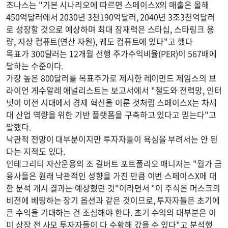
조나스는 "기본 시나리오에 따르면 스페이스X의 매출은 올해
450억달러에서 2030년 3천190억달러, 2040년 3조3천억달러
로 성장할 것으로 예상하며 최대 잠재력은 스타십, 스타링크 용
량, 지상 컴퓨트(연산 자원), 궤도 컴퓨트에 있다"고 했다
목표가 300달러는 12개월 선행 주가수익비율(PER)이 567배에
달하는 수준이다.
가장 높은 800달러를 목표주가로 제시한 레이먼드 제임스의 브
라이언 게수알레 애널리스트는 보고서에서 "철도와 전력망, 인터
넷이 이전 시대에서 경제 혁신을 이룬 것처럼 스페이스X는 차세
대 산업 역량을 위한 기반 플랫폼을 구축하고 있다고 믿는다"고
말했다.
낙관적 전망이 대부분이지만 투자자들이 욕심을 부려서는 안 된
다는 지적도 있다.
인테그리티 자산운용의 조 길버트 포트폴리오 매니저는 "월가 금
융사들은 원래 낙관적인 성향을 가진 만큼 이번 스페이스X에 대
한 분석 개시 결과는 예상했던 것"이라면서 "이 주식은 머스크의
비전에 베팅하는 장기 옵션과 같은 것이므로, 투자자들은 초기에
큰 수익을 기대하는 건 조심해야 한다. 초기 수익의 대부분은 이
미 상장 전 사모 투자자들이 다 수확해 갔을 수 있다"고 분석했