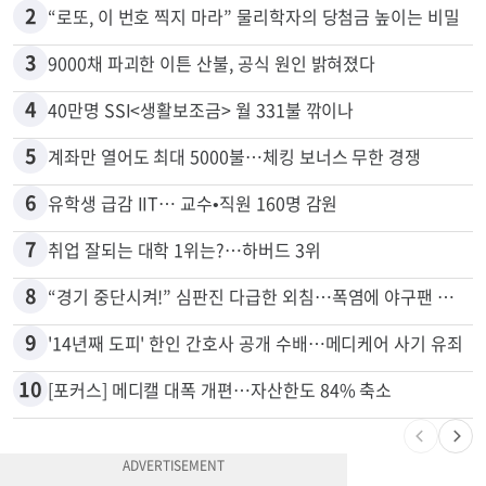
1
추방된 한국인, 재입국해 또 사기
2
“로또, 이 번호 찍지 마라” 물리학자의 당첨금 높이는 비밀
3
9000채 파괴한 이튼 산불, 공식 원인 밝혀졌다
4
40만명 SSI<생활보조금> 월 331불 깎이나
5
계좌만 열어도 최대 5000불…체킹 보너스 무한 경쟁
6
유학생 급감 IIT… 교수•직원 160명 감원
7
취업 잘되는 대학 1위는?…하버드 3위
8
“경기 중단시켜!” 심판진 다급한 외침…폭염에 야구팬 쓰러졌다
9
'14년째 도피' 한인 간호사 공개 수배…메디케어 사기 유죄
10
[포커스] 메디캘 대폭 개편…자산한도 84% 축소