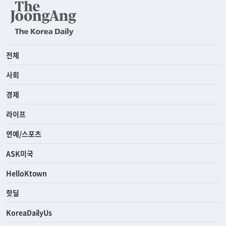
전체
사회
경제
라이프
연예/스포츠
ASK미국
HelloKtown
핫딜
KoreaDailyUs