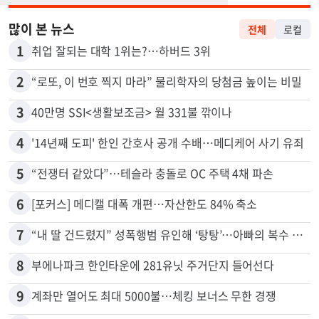
많이 본 뉴스
전체
로컬
1
취업 잘되는 대학 1위는?…하버드 3위
2
“로또, 이 번호 찍지 마라” 물리학자의 당첨금 높이는 비밀
3
40만명 SSI<생활보조금> 월 331불 깎이나
4
'14년째 도피' 한인 간호사 공개 수배…메디케어 사기 유죄
5
“전쟁터 같았다”…테슬라 충돌로 OC 주택 4채 파손
6
[포커스] 메디캘 대폭 개편…자산한도 84% 축소
7
“내 딸 건드렸지” 성폭행범 유인해 ‘탕탕’…아빠의 복수 결말
8
부에나파크 한인타운에 281유닛 주거단지 들어선다
9
계좌만 열어도 최대 5000불…체킹 보너스 무한 경쟁