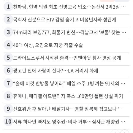
1
천하람, 현역 의원 최초 신병교육 입소…논산서 2박3일 생활
2
목회자 신분으로 HIV 감염 숨기고 미성년자와 성관계
3
74m짜리 보잉777, 화물기 변신…격납고서 ‘보물’ 찾는 인천공항
4
40대 여성, 오진으로 자궁 적출 수술
5
드라이브스루서 시작된 총격…인앤아웃 참사 영상 공개
6
광고판 안에 사람이 산다?…LA 거리서 화제
7
“술에 이것 한방울 넣어라” 매일 소주 1병 까는 91세의 철칙
8
휴매나, 메디캘 어드밴티지 축소...60만명 플랜 상실 위기
9
신호위반 후 달아난 배달기사…경찰 잠복해 잡고보니 ‘반전’
10
서류 하나만 빠져도 영주권·비자 거부…심사관 재량권 대폭 확대