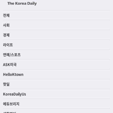
전체
사회
경제
라이프
연예/스포츠
ASK미국
HelloKtown
핫딜
KoreaDailyUs
에듀브리지