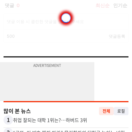
많이 본 뉴스
전체
로컬
1
취업 잘되는 대학 1위는?…하버드 3위