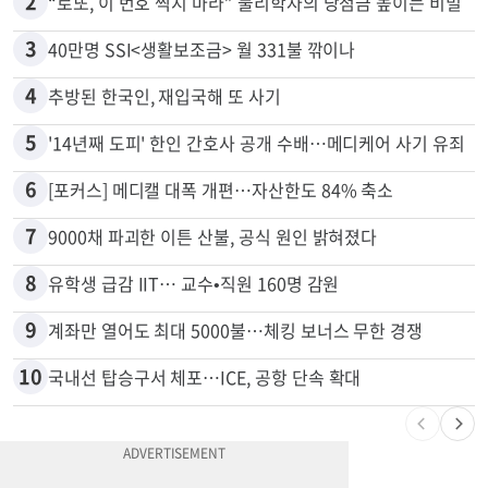
2
“로또, 이 번호 찍지 마라” 물리학자의 당첨금 높이는 비밀
3
40만명 SSI<생활보조금> 월 331불 깎이나
4
추방된 한국인, 재입국해 또 사기
5
'14년째 도피' 한인 간호사 공개 수배…메디케어 사기 유죄
6
[포커스] 메디캘 대폭 개편…자산한도 84% 축소
7
9000채 파괴한 이튼 산불, 공식 원인 밝혀졌다
8
유학생 급감 IIT… 교수•직원 160명 감원
9
계좌만 열어도 최대 5000불…체킹 보너스 무한 경쟁
10
국내선 탑승구서 체포…ICE, 공항 단속 확대