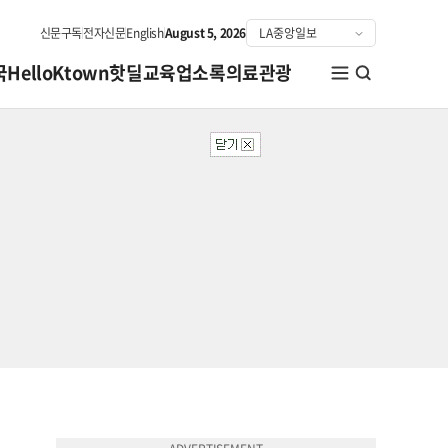
신문구독
전자신문
English
August 5, 2026
국
HelloKtown
핫딜
교육
업소록
의료관광