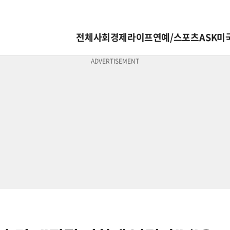
전체
사회
경제
라이프
연예/스포츠
ASK미