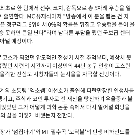
최초로 한 팀에서 선수, 코치, 감독으로 총 5차례 우승을 일
 출연한다. MC 유재석마저 "방송에서 이 분을 뵙는 건 처
은 정규리그 6위에서 0%의 확률을 뒤집고 우승컵을 들어 올
우승 못하면 큰일 난다"라며 남다른 부담을 줬던 국보급 센터
아낼 예정이다.
어' 코스가 되었던 압도적인 전성기 시절 추억부터, 예상치 못
흘렸던 시련의 시간까지 이상민의 44년 농구 인생이 고스란
의 울컥한 진심도 시청자들의 눈시울을 자극할 전망이다.
계의 초통령 '엑소쌤' 이선호가 출연해 파란만장한 인생사를
 생기고, 주식과 코인 투자로 전 재산을 탕진하며 우울증과 불
앉았던 그가 어떻게 과학 논문 속에서 다시 일어설 희망을
그의 삶을 어떻게 바꿨는지 전한다.
장가 '섬집아기'와 MT 필수곡 '모닥불'의 탄생 비하인드를