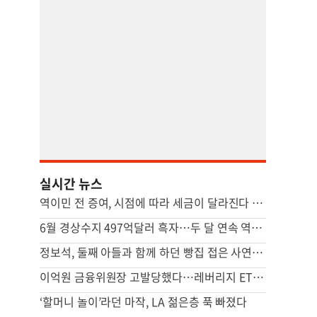
실시간 뉴스
역이민 전 증여, 시점에 따라 세금이 달라진다 [ASK미국 상속법-박하얀 변호사]
6월 경상수지 497억달러 흑자…두 달 연속 역대 최대
정보석, 둘째 아들과 함께 하던 빵집 접은 사연 공개
이억원 금융위원장 고발당했다…레버리지 ETF 직무유기 혐의
‘할머니 놀이’라던 마작, LA 젊은층 푹 빠졌다