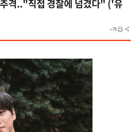
추격.."직접 경찰에 넘겼다" ('유