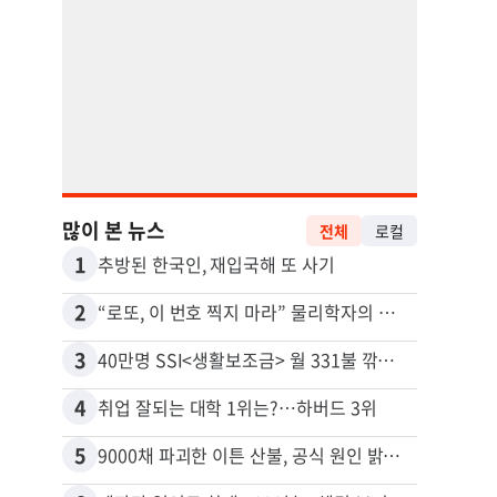
많이 본 뉴스
전체
로컬
1
11
추방된 한국인, 재입국해 또 사기
2
12
“로또, 이 번호 찍지 마라” 물리학자의 당첨금 높이는 비밀
3
13
40만명 SSI<생활보조금> 월 331불 깎이나
4
14
취업 잘되는 대학 1위는?…하버드 3위
5
15
9000채 파괴한 이튼 산불, 공식 원인 밝혀졌다