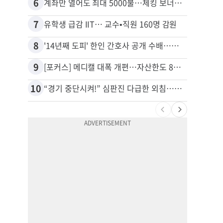
6
16
계좌만 열어도 최대 5000불…체킹 보너스 무한 경쟁
7
17
유학생 급감 IIT… 교수•직원 160명 감원
8
18
'14년째 도피' 한인 간호사 공개 수배…메디케어 사기 유죄
9
19
[포커스] 메디캘 대폭 개편…자산한도 84% 축소
10
20
“경기 중단시켜!” 심판진 다급한 외침…폭염에 야구팬 쓰러졌다