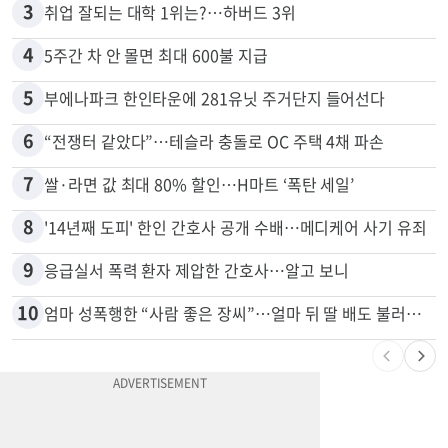
2
김원석 투자 사기 논란 고발 영상 파장
3
취업 잘되는 대학 1위는?…하버드 3위
4
5주간 차 안 몰면 최대 600불 지급
5
부에나파크 한인타운에 281유닛 주거단지 들어선다
6
“전쟁터 같았다”…테슬라 충돌로 OC 주택 4채 파손
7
쌀·라면 값 최대 80% 할인…H마트 ‘폭탄 세일’
8
'14년째 도피' 한인 간호사 공개 수배…메디케어 사기 유죄
9
응급실서 폭력 환자 제압한 간호사…알고 보니
10
엄마 성폭행한 “사람 좋은 장씨”…얼마 뒤 딸 배도 불러왔다