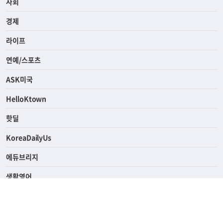
전체
사회
경제
라이프
연예/스포츠
ASK미국
HelloKtown
핫딜
KoreaDailyUs
에듀브리지
생활영어
업소록