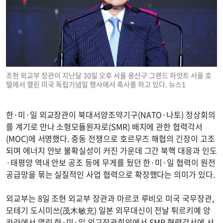
조현 외교부 장관이 지난달 30일 오후 서울 용산구 그랜드 하얏트 서울 호
텔에서 열린 미국 독립기념일 행사에서 축사를 하고 있다. 뉴스1
한·미·일 외교장관이 북대서양조약기구(NATO·나토) 정상회의
를 계기로 만나 소형모듈원자로(SMR) 배치에 관한 협력각서
(MOC)에 서명했다. 중동 전쟁으로 호르무즈 해협의 긴장이 고조
되며 에너지 안보 불확실성이 커진 가운데 그간 북핵 대응과 인도
·태평양 역내 안보 공조 등에 무게를 뒀던 한·미·일 협력이 원전
공급망을 묶는 실질적인 사업 협력으로 확장했다는 의미가 있다.
외교부는 8일 조현 외교부 장관과 마르코 루비오 미국 국무장관,
모테기 도시미쓰(茂木敏充) 일본 외무대신이 전날 튀르키예 앙
카라에서 열린 한·미·일 외교장관회의에서 SMR 협력각서에 서