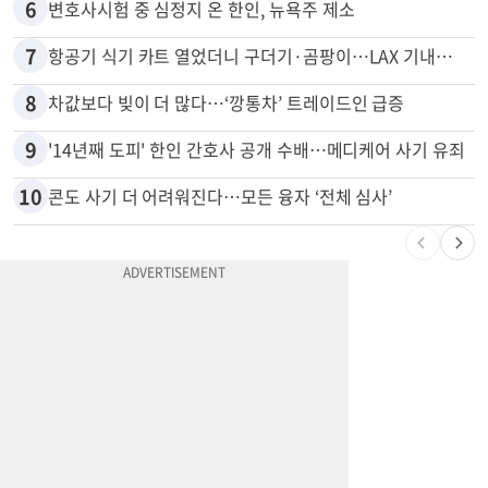
6
변호사시험 중 심정지 온 한인, 뉴욕주 제소
7
항공기 식기 카트 열었더니 구더기·곰팡이…LAX 기내식 업체 논란
8
차값보다 빚이 더 많다…‘깡통차’ 트레이드인 급증
9
'14년째 도피' 한인 간호사 공개 수배…메디케어 사기 유죄
10
콘도 사기 더 어려워진다…모든 융자 ‘전체 심사’