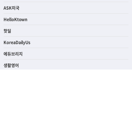
ASK미국
HelloKtown
핫딜
KoreaDailyUs
에듀브리지
생활영어
업소록
의료관광
해피빌리지
ABOUT
ADVERTISING
PRIVACY POLICY
TERMS OF SERVICE
윤리경영
고객센터
News Tips & Corrections
690 Wilshire Place Los Angeles, CA 90005
TEL. (213) 368-2500 FAX. (213) 389-6196