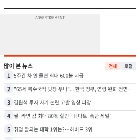
많이 본 뉴스
전체
로컬
1
5주간 차 안 몰면 최대 600불 지급
2
"65세 복수국적 빗장 푸나"... 한국 정부, 연령 완화 전면 추진
3
김원석 투자 사기 논란 고발 영상 파장
4
쌀·라면 값 최대 80% 할인…H마트 ‘폭탄 세일’
5
취업 잘되는 대학 1위는?…하버드 3위