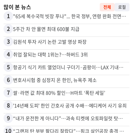
많이 본 뉴스
전체
로컬
1
"65세 복수국적 빗장 푸나"... 한국 정부, 연령 완화 전면 추진
2
5주간 차 안 몰면 최대 600불 지급
3
김원석 투자 사기 논란 고발 영상 파장
4
취업 잘되는 대학 1위는?…하버드 3위
5
항공기 식기 카트 열었더니 구더기·곰팡이…LAX 기내식 업체 논란
6
변호사시험 중 심정지 온 한인, 뉴욕주 제소
7
쌀·라면 값 최대 80% 할인…H마트 ‘폭탄 세일’
8
'14년째 도피' 한인 간호사 공개 수배…메디케어 사기 유죄
9
“내가 운전한 게 아니다”…과속 티켓에 오토파일럿 탓한 운전자
10
“그랜저 탄 부부 팔다리 잘랐다”…핑크 살인공장 충격 실체