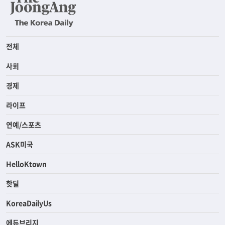
전체
사회
경제
라이프
연예/스포츠
ASK미국
HelloKtown
핫딜
KoreaDailyUs
에듀브리지