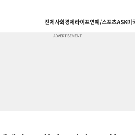
전체
사회
경제
라이프
연예/스포츠
ASK미