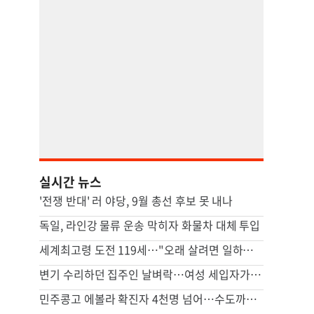
실시간 뉴스
'전쟁 반대' 러 야당, 9월 총선 후보 못 내나
독일, 라인강 물류 운송 막히자 화물차 대체 투입
세계최고령 도전 119세…"오래 살려면 일하고 건강하게 먹어라"
변기 수리하던 집주인 날벼락…여성 세입자가 흉기로 찔렀다
민주콩고 에볼라 확진자 4천명 넘어…수도까지 번질라 비상