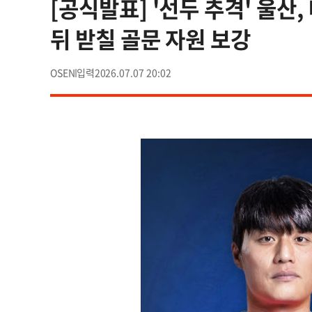
[공식발표] '선두 추격' 울산,
뒤 받칠 골문 자원 보강
OSEN
2026.07.07 20:02