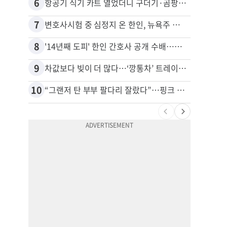
6
16
항공기 식기 카트 열었더니 구더기·곰팡이…LAX 기내식 업체 논란
7
17
변호사시험 중 심정지 온 한인, 뉴욕주 제소
8
18
'14년째 도피' 한인 간호사 공개 수배…메디케어 사기 유죄
9
19
차값보다 빚이 더 많다…‘깡통차’ 트레이드인 급증
10
20
“그랜저 탄 부부 팔다리 잘랐다”…핑크 살인공장 충격 실체