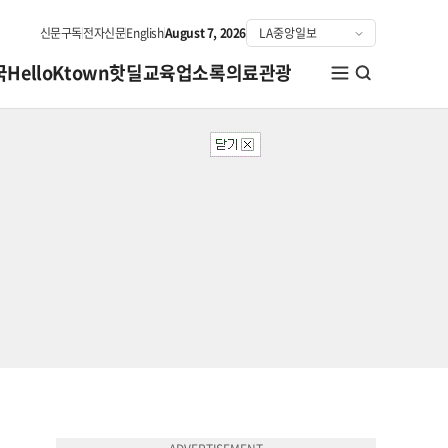
신문구독
전자신문
English
August 7, 2026
국
HelloKtown
핫딜
교육
업소록
의료관광