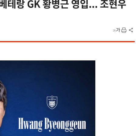
 베테랑 GK 황병근 영입... 조현우