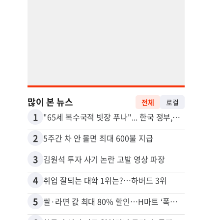
많이 본 뉴스
전체
로컬
1
11
"65세 복수국적 빗장 푸나"... 한국 정부, 연령 완화 전면 추진
2
12
5주간 차 안 몰면 최대 600불 지급
3
13
김원석 투자 사기 논란 고발 영상 파장
4
14
취업 잘되는 대학 1위는?…하버드 3위
5
15
쌀·라면 값 최대 80% 할인…H마트 ‘폭탄 세일’
비영리