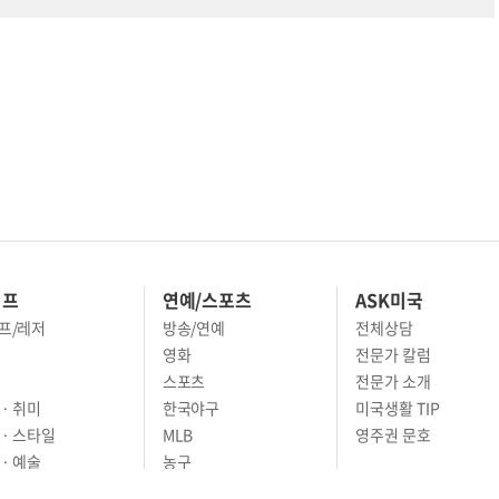
이프
연예/스포츠
ASK미국
프/레저
방송/연예
전체상담
영화
전문가 칼럼
스포츠
전문가 소개
· 취미
한국야구
미국생활 TIP
 · 스타일
MLB
영주권 문호