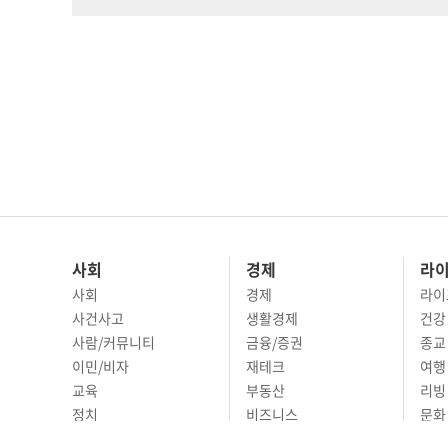
사회
경제
라
사회
경제
라이
사건사고
생활경제
건강
사람/커뮤니티
금융/증권
종교
이민/비자
재테크
여행 
교육
부동산
리빙