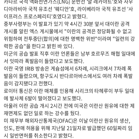
카타르 국적 액화천연가스(LNG) 운반선 '알 레카야트'호와 사우
디아라비아 국적 유조선 '웨디안'호, 라이베리아 국적 유조선 '사
이프러스 프로스페리티'호였다고 밝혔다.
중부사령부는 이 발표가 있기 약 4시간 30분 앞서 대이란 공격
개시를 알린 엑스 게시물에서 "이란의 공격은 정당화될 수 없고
위험하며 전투중단(합의)에 대한 명백한 위반"이라며 "일련의 강
력한 공습"을 한다고 밝힌 바 있다.
미군의 공습 발표 직후 이란 언론들은 남부 호르무즈 해협 일대에
서 잇따라 폭발음이 들렸다고 보도했다.
이란 국영 IRIB 방송은 게슘섬에서 6차례, 시리크에서 7차례 폭
발음이 들렸으며, 항구도시 반다르아바스에서도 여러 차례 폭발
음이 감지됐다고 전했다.
로이터 통신은 이란 매체를 인용해 시리크의 타헤루이 부두 일대
에 발사체 6발이 떨어졌다고 보도했다.
아울러 이란 공습 개시 2시간 전에 미국은 이란산 원유에 대한 제
재면제도 없던 일로 하는 강수를 뒀다.
미 재무부 해외자산통제국(OFAC)은 이날 이란산 원유의 생산,
인도, 판매 허용을 위해 지난달 21일자로 발급했던 60일짜리 임
시 일반면허를 취소한다고 밝혔다.