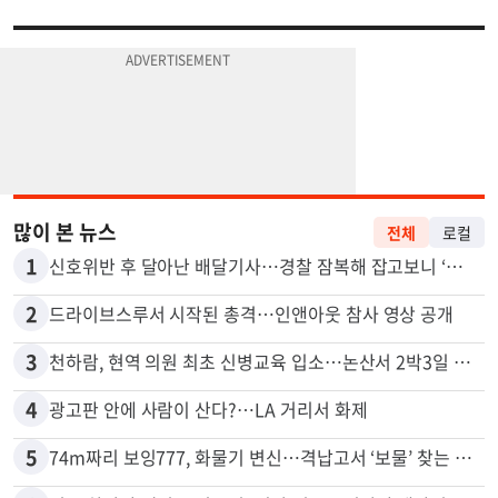
많이 본 뉴스
전체
로컬
1
신호위반 후 달아난 배달기사…경찰 잠복해 잡고보니 ‘반전’
2
드라이브스루서 시작된 총격…인앤아웃 참사 영상 공개
3
천하람, 현역 의원 최초 신병교육 입소…논산서 2박3일 생활
4
광고판 안에 사람이 산다?…LA 거리서 화제