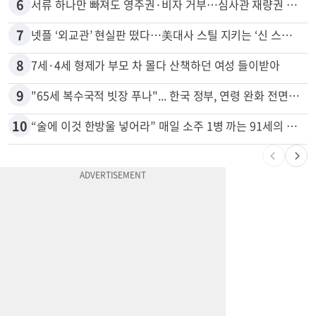
5
74m짜리 보잉777, 화물기 변신…격납고서 ‘보물’ 찾는 인천공항
6
서류 하나만 빠져도 영주권·비자 거부…심사관 재량권 대폭 확대
7
넷플 ‘외교관’ 현실판 떴다…美대사 스틸 지키는 ‘신 스틸러’
8
7세·4세 형제가 부모 차 몰다 산책하던 여성 들이받아
9
"65세 복수국적 빗장 푸나"... 한국 정부, 연령 완화 전면 추진
10
“술에 이것 한방울 넣어라” 매일 소주 1병 까는 91세의 철칙