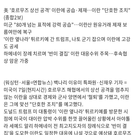
美 '호르무즈 상선 공격' 이란에 공습·제재…이란 "단호한 조치"
(종합2보)
미군 "80개 넘는 표적에 강력 공습"…이란산 원유거래 제재 보
름여만에 복구
'이란 옆나라' 튀르키예 간 트럼프, 나토 군기 잡으며 이란에 고강
도 공세
하메네이 장례 치르며 '반미 결집' 이란 대응수위 주목…후속협
상 암운 가중
(워싱턴·서울=연합뉴스) 백나리 이유미 특파원·신재우 기자 =
미국이 7일(현지시간) 호르무즈 해협에서의 상선 공격을 멈추지
않는 이란을 상대로 경제와 군사 양면에서 '철퇴'를 가했고, 이란
은 그에 맞선 "단호한 조치"를 예고했다.
도널드 트럼프 미 대통령이 '이란 옆나라' 튀르키예를 방문한 시
점에 미국이 대이란 압박 수위를 한껏 끌어올린 상황에서 아야톨
라 세예드 알리 하메네이 전 최고지도자의 장례식으로 '반미 결
집'을 도모한 이란도 일정한 대응에 나설 것으로 예상돼 호르무즈