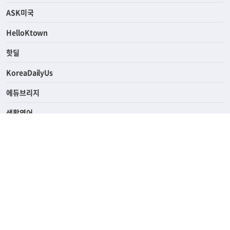
연예/스포츠
ASK미국
HelloKtown
핫딜
KoreaDailyUs
에듀브리지
생활영어
업소록
의료관광
해피빌리지
ABOUT
ADVERTISING
PRIVACY POLICY
TERMS OF SERVICE
윤리경영
고객센터
News Tips & Corrections