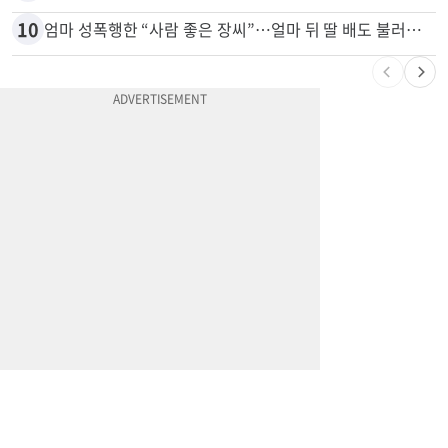
10
엄마 성폭행한 “사람 좋은 장씨”…얼마 뒤 딸 배도 불러왔다