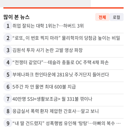
많이 본 뉴스
전체
로컬
1
취업 잘되는 대학 1위는?…하버드 3위
2
“로또, 이 번호 찍지 마라” 물리학자의 당첨금 높이는 비밀
3
김원석 투자 사기 논란 고발 영상 파장
4
“전쟁터 같았다”…테슬라 충돌로 OC 주택 4채 파손
5
부에나파크 한인타운에 281유닛 주거단지 들어선다
6
5주간 차 안 몰면 최대 600불 지급
7
40만명 SSI<생활보조금> 월 331불 깎이나
8
응급실서 폭력 환자 제압한 간호사…알고 보니
9
“내 딸 건드렸지” 성폭행범 유인해 ‘탕탕’…아빠의 복수 결말