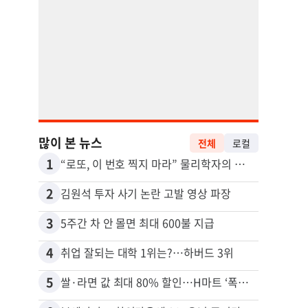
많이 본 뉴스
전체
로컬
1
11
“로또, 이 번호 찍지 마라” 물리학자의 당첨금 높이는 비밀
2
12
김원석 투자 사기 논란 고발 영상 파장
3
13
5주간 차 안 몰면 최대 600불 지급
4
14
취업 잘되는 대학 1위는?…하버드 3위
5
15
쌀·라면 값 최대 80% 할인…H마트 ‘폭탄 세일’