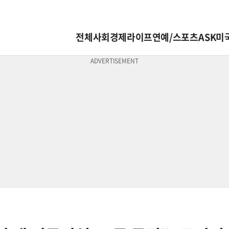
전체
사회
경제
라이프
연예/스포츠
ASK미