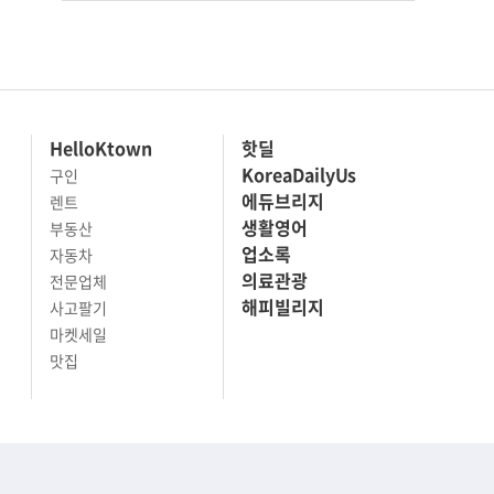
HelloKtown
핫딜
KoreaDailyUs
구인
에듀브리지
렌트
생활영어
부동산
업소록
자동차
의료관광
전문업체
해피빌리지
사고팔기
마켓세일
맛집