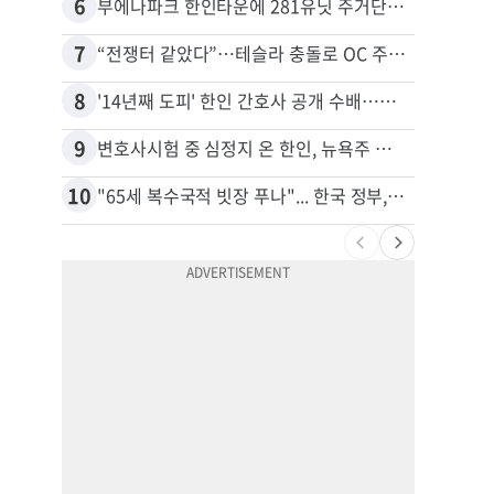
6
16
부에나파크 한인타운에 281유닛 주거단지 들어선다
7
17
“전쟁터 같았다”…테슬라 충돌로 OC 주택 4채 파손
8
18
'14년째 도피' 한인 간호사 공개 수배…메디케어 사기 유죄
9
19
변호사시험 중 심정지 온 한인, 뉴욕주 제소
10
20
"65세 복수국적 빗장 푸나"... 한국 정부, 연령 완화 전면 추진