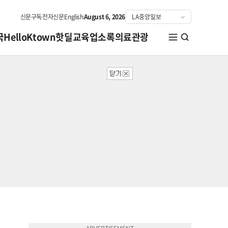
신문구독
전자신문
English
August 6, 2026
국
HelloKtown
핫딜
교육
업소록
의료관광