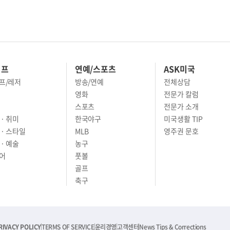
이프
연예/스포츠
ASK미국
프/레저
방송/연예
전체상담
영화
전문가 칼럼
스포츠
전문가 소개
· 취미
한국야구
미국생활 TIP
 · 스타일
MLB
영주권 문호
· 예술
농구
어
풋볼
골프
축구
RIVACY POLICY
TERMS OF SERVICE
윤리경영
고객센터
News Tips & Corrections