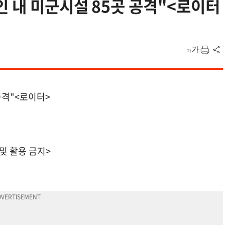
인 내 미군시설 85곳 공격"<로이터
공격"<로이터>
 및 활용 금지>