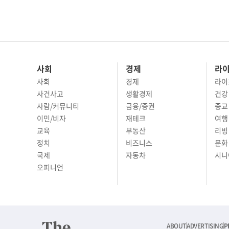
사회
경제
라
사회
경제
라이
사건사고
생활경제
건강
사람/커뮤니티
금융/증권
종교
이민/비자
재테크
여행 
교육
부동산
리빙
정치
비즈니스
문화 
국제
자동차
시니
오피니언
ABOUT
ADVERTISING
P