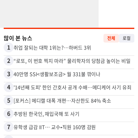
많이 본 뉴스
전체
로컬
1
취업 잘되는 대학 1위는?…하버드 3위
2
“로또, 이 번호 찍지 마라” 물리학자의 당첨금 높이는 비밀
3
40만명 SSI<생활보조금> 월 331불 깎이나
4
'14년째 도피' 한인 간호사 공개 수배…메디케어 사기 유죄
5
[포커스] 메디캘 대폭 개편…자산한도 84% 축소
6
추방된 한국인, 재입국해 또 사기
7
유학생 급감 IIT… 교수•직원 160명 감원