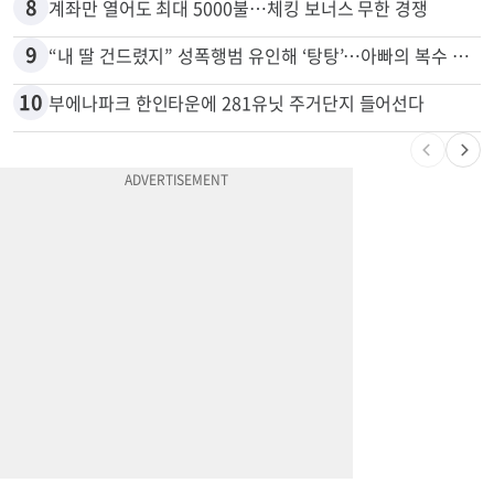
8
계좌만 열어도 최대 5000불…체킹 보너스 무한 경쟁
9
“내 딸 건드렸지” 성폭행범 유인해 ‘탕탕’…아빠의 복수 결말
10
부에나파크 한인타운에 281유닛 주거단지 들어선다