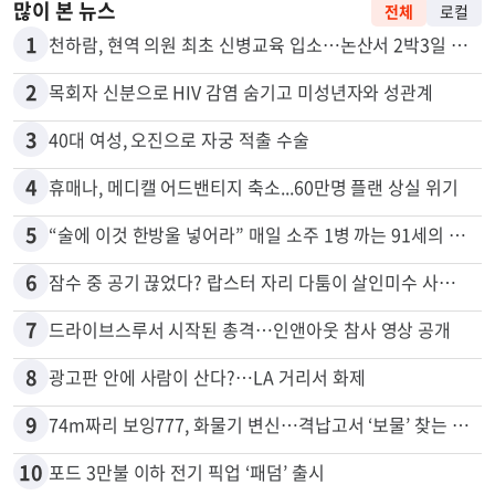
많이 본 뉴스
전체
로컬
1
천하람, 현역 의원 최초 신병교육 입소…논산서 2박3일 생활
2
목회자 신분으로 HIV 감염 숨기고 미성년자와 성관계
3
40대 여성, 오진으로 자궁 적출 수술
4
휴매나, 메디캘 어드밴티지 축소...60만명 플랜 상실 위기
5
“술에 이것 한방울 넣어라” 매일 소주 1병 까는 91세의 철칙
6
잠수 중 공기 끊었다? 랍스터 자리 다툼이 살인미수 사건으로
7
드라이브스루서 시작된 총격…인앤아웃 참사 영상 공개
8
광고판 안에 사람이 산다?…LA 거리서 화제
9
74m짜리 보잉777, 화물기 변신…격납고서 ‘보물’ 찾는 인천공항
10
포드 3만불 이하 전기 픽업 ‘패덤’ 출시