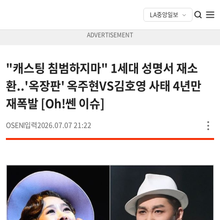
"캐스팅 침범하지마" 1세대 성명서 재소
환..'옥장판' 옥주현VS김호영 사태 4년만
재폭발 [Oh!쎈 이슈]
OSEN
2026.07.07 21:22