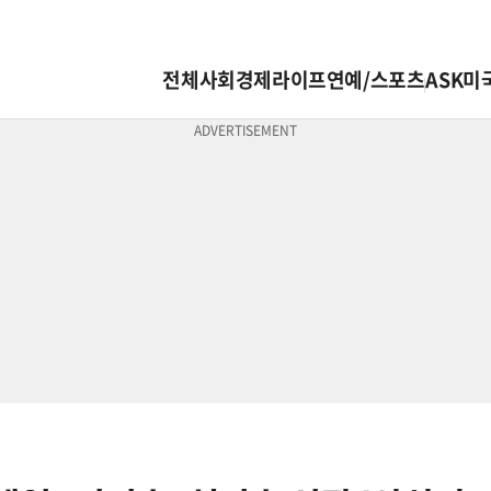
전체
사회
경제
라이프
연예/스포츠
ASK미