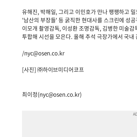
유해진, 박해일, 그리고 이민호가 만나 팽팽하고 밀도
'남산의 부장들' 등 굵직한 현대사를 스크린에 
이모개 촬영감독, 이성환 조명감독, 김병한 미술감독
투합해 시선을 모은다. 올해 추석 극장가에서 국내
/
nyc@osen.co.kr
[사진] ㈜하이브미디어코프
최이정(
nyc@osen.co.kr
)