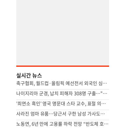
실시간 뉴스
축구협회, 월드컵·올림픽 예선전서 외국인 심판에 수차례 성접대
나이지리아 군경, 납치 피해자 308명 구출…"역대 하루 최대"
'최연소 흑인' 영국 명문대 스타 교수, 표절 의혹에 사임
사라진 엄마 유품…당근서 구한 남성 가사도우미가 범인이었다
노동연, 6년 만에 고용률 하락 전망 “반도체 호황, 고용 파급 적어”