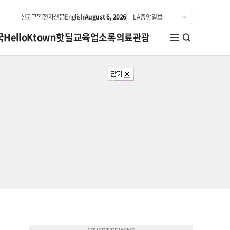
신문구독
전자신문
English
August 6, 2026
국
HelloKtown
핫딜
교육
업소록
의료관광