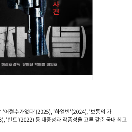
수가없다'(2025), '하얼빈'(2024), '보통의 가
2023), '헌트'(2022) 등 대중성과 작품성을 고루 갖춘 국내 최고