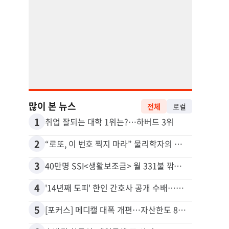
많이 본 뉴스
전체
로컬
1
11
취업 잘되는 대학 1위는?…하버드 3위
유학생
2
12
“로또, 이 번호 찍지 마라” 물리학자의 당첨금 높이는 비밀
3
13
40만명 SSI<생활보조금> 월 331불 깎이나
4
14
'14년째 도피' 한인 간호사 공개 수배…메디케어 사기 유죄
5
15
[포커스] 메디캘 대폭 개편…자산한도 84% 축소