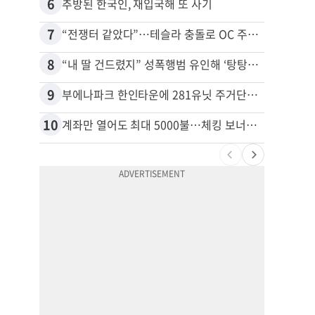
6
16
추방된 한국인, 재입국해 또 사기
7
17
“전쟁터 같았다”…테슬라 충돌로 OC 주택 4채 파손
8
18
“내 딸 건드렸지” 성폭행범 유인해 ‘탕탕’…아빠의 복수 결말
9
19
부에나파크 한인타운에 281유닛 주거단지 들어선다
10
20
계좌만 열어도 최대 5000불…체킹 보너스 무한 경쟁