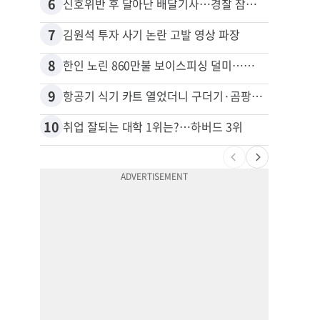
6
16
신호위반 후 달아난 배달기사…경찰 잠복해 잡고보니 ‘반전’
7
17
김원석 투자 사기 논란 고발 영상 파장
8
18
한인 노린 860만불 보이스피싱 덜미…영사관·한국 검찰 사칭
9
19
항공기 식기 카트 열었더니 구더기·곰팡이…LAX 기내식 업체 논란
10
20
취업 잘되는 대학 1위는?…하버드 3위