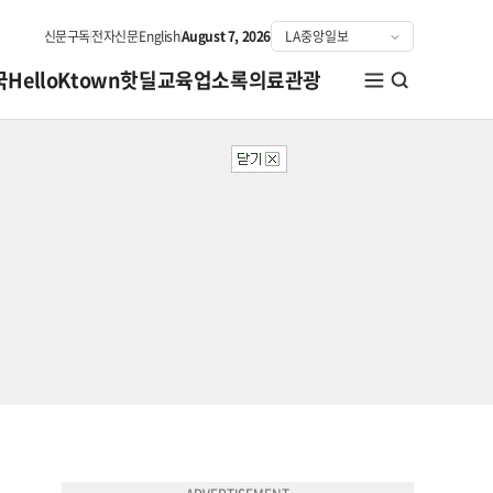
신문구독
전자신문
English
August 7, 2026
국
HelloKtown
핫딜
교육
업소록
의료관광