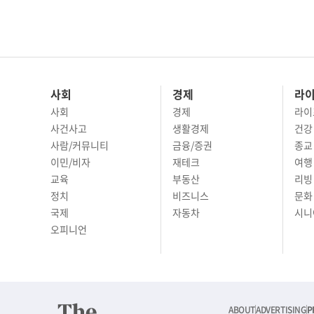
사회
경제
라
사회
경제
라이
사건사고
생활경제
건강
사람/커뮤니티
금융/증권
종교
이민/비자
재테크
여행 
교육
부동산
리빙
정치
비즈니스
문화 
국제
자동차
시니
오피니언
ABOUT
ADVERTISING
P