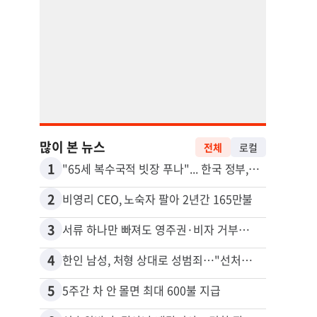
많이 본 뉴스
전체
로컬
1
11
"65세 복수국적 빗장 푸나"... 한국 정부, 연령 완화 전면 추진
2
12
비영리 CEO, 노숙자 팔아 2년간 165만불
3
13
서류 하나만 빠져도 영주권·비자 거부…심사관 재량권 대폭 확대
4
14
한인 남성, 처형 상대로 성범죄…"선처해줬더니 배신자 취급"
5
15
5주간 차 안 몰면 최대 600불 지급