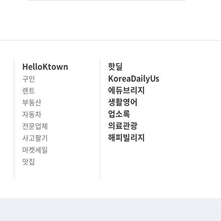
HelloKtown
핫딜
KoreaDailyUs
구인
에듀브리지
렌트
생활영어
부동산
업소록
자동차
의료관광
전문업체
해피빌리지
사고팔기
마켓세일
맛집