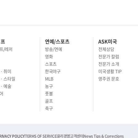
이프
연예/스포츠
ASK미국
프/레저
방송/연예
전체상담
영화
전문가 칼럼
스포츠
전문가 소개
· 취미
한국야구
미국생활 TIP
 · 스타일
MLB
영주권 문호
· 예술
농구
어
풋볼
골프
축구
RIVACY POLICY
TERMS OF SERVICE
윤리경영
고객센터
News Tips & Corrections