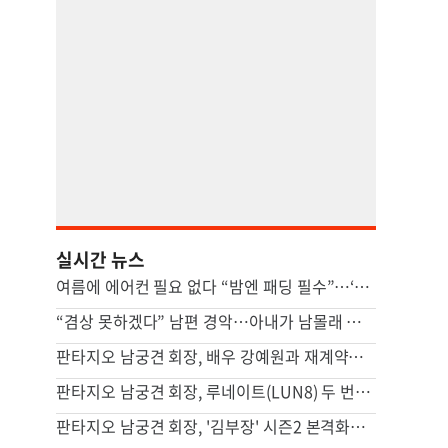
실시간 뉴스
여름에 에어컨 필요 없다 “밤엔 패딩 필수”…‘냉방 도시’ 어디
“겸상 못하겠다” 남편 경악…아내가 남몰래 즐긴 ‘충격적 간식’ [이혼의 세계]
판타지오 남궁견 회장, 배우 강예원과 재계약…새 프로필 공개하며 활동 재개
판타지오 남궁견 회장, 루네이트(LUN8) 두 번째 유럽투어 지원…글로벌 활동 확대
판타지오 남궁견 회장, '김부장' 시즌2 본격화… "흥행 신드롬 잇는다"