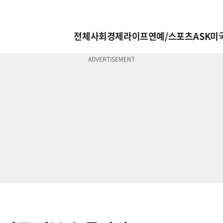
전체
사회
경제
라이프
연예/스포츠
ASK미