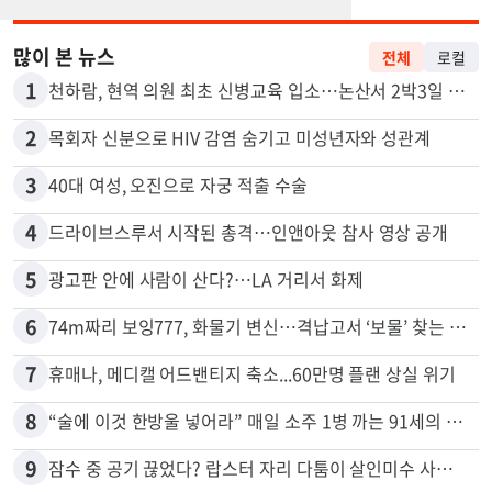
많이 본 뉴스
전체
로컬
1
천하람, 현역 의원 최초 신병교육 입소…논산서 2박3일 생활
2
목회자 신분으로 HIV 감염 숨기고 미성년자와 성관계
3
40대 여성, 오진으로 자궁 적출 수술
4
드라이브스루서 시작된 총격…인앤아웃 참사 영상 공개
5
광고판 안에 사람이 산다?…LA 거리서 화제
6
74m짜리 보잉777, 화물기 변신…격납고서 ‘보물’ 찾는 인천공항
7
휴매나, 메디캘 어드밴티지 축소...60만명 플랜 상실 위기
8
“술에 이것 한방울 넣어라” 매일 소주 1병 까는 91세의 철칙