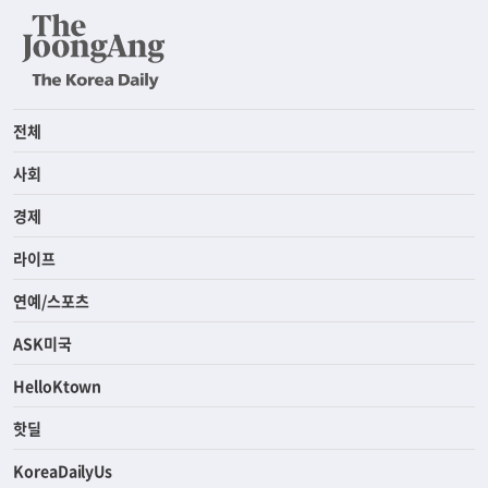
전체
사회
경제
라이프
연예/스포츠
ASK미국
HelloKtown
핫딜