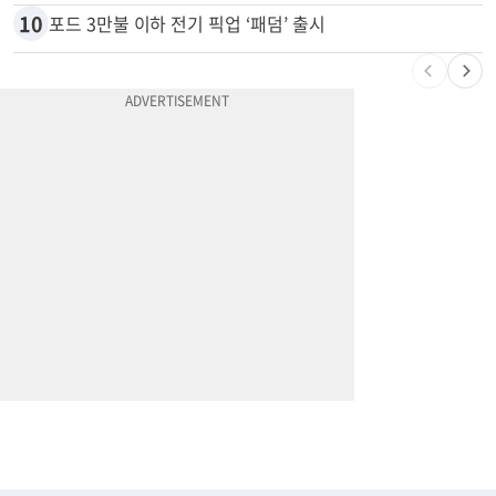
9
잠수 중 공기 끊었다? 랍스터 자리 다툼이 살인미수 사건으로
10
포드 3만불 이하 전기 픽업 ‘패덤’ 출시