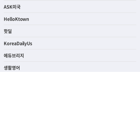
연예/스포츠
ASK미국
HelloKtown
핫딜
KoreaDailyUs
에듀브리지
생활영어
업소록
의료관광
해피빌리지
ABOUT
ADVERTISING
PRIVACY POLICY
TERMS OF SERVICE
윤리경영
고객센터
News Tips & Corrections