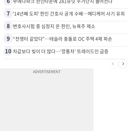
5
"65세 복수국적 빗장 푸나"... 한국 정부, 연령 완화 전면 추진
6
부에나파크 한인타운에 281유닛 주거단지 들어선다
7
'14년째 도피' 한인 간호사 공개 수배…메디케어 사기 유죄
8
변호사시험 중 심정지 온 한인, 뉴욕주 제소
9
“전쟁터 같았다”…테슬라 충돌로 OC 주택 4채 파손
10
차값보다 빚이 더 많다…‘깡통차’ 트레이드인 급증