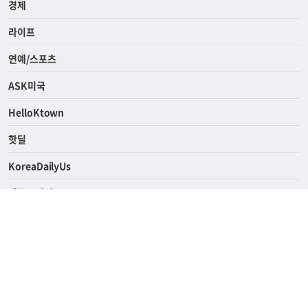
경제
라이프
연예/스포츠
ASK미국
HelloKtown
핫딜
KoreaDailyUs
에듀브리지
생활영어
업소록
의료관광
해피빌리지