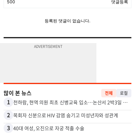
많이 본 뉴스
전체
로컬
1
천하람, 현역 의원 최초 신병교육 입소…논산서 2박3일 생활
2
목회자 신분으로 HIV 감염 숨기고 미성년자와 성관계
3
40대 여성, 오진으로 자궁 적출 수술