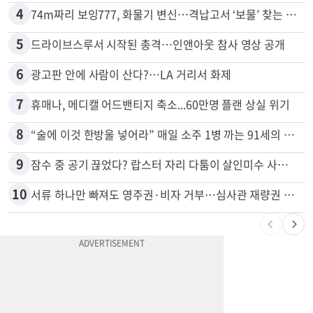
4
74m짜리 보잉777, 화물기 변신…격납고서 ‘보물’ 찾는 인천공항
5
드라이브스루서 시작된 총격…인앤아웃 참사 영상 공개
6
광고판 안에 사람이 산다?…LA 거리서 화제
7
휴매나, 메디캘 어드밴티지 축소...60만명 플랜 상실 위기
8
“술에 이것 한방울 넣어라” 매일 소주 1병 까는 91세의 철칙
9
잠수 중 공기 끊었다? 랍스터 자리 다툼이 살인미수 사건으로
10
서류 하나만 빠져도 영주권·비자 거부…심사관 재량권 대폭 확대