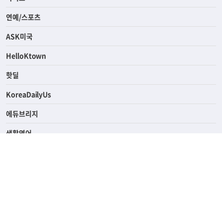
경제
라이프
연예/스포츠
ASK미국
HelloKtown
핫딜
KoreaDailyUs
에듀브리지
생활영어
업소록
의료관광
해피빌리지