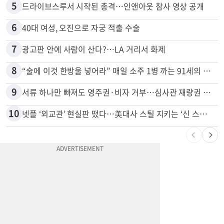
4
신호위반 후 달아난 배달기사…경찰 잠복해 잡고보니 ‘반전’
5
드라이브스루서 시작된 총격…인앤아웃 참사 영상 공개
6
40대 여성, 오진으로 자궁 적출 수술
7
광고판 안에 사람이 산다?…LA 거리서 화제
8
“술에 이것 한방울 넣어라” 매일 소주 1병 까는 91세의 철칙
9
서류 하나만 빠져도 영주권·비자 거부…심사관 재량권 대폭 확대
10
넷플 ‘외교관’ 현실판 떴다…美대사 스틸 지키는 ‘신 스틸러’