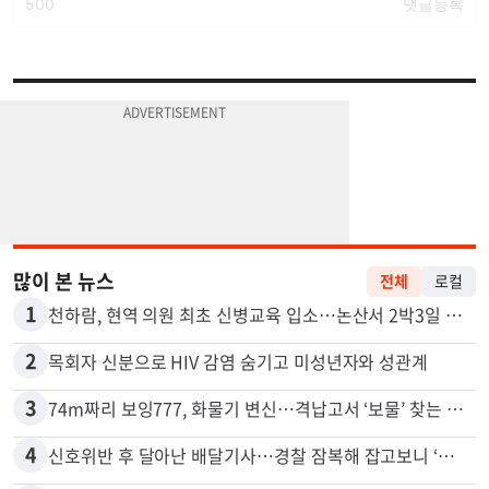
많이 본 뉴스
전체
로컬
1
천하람, 현역 의원 최초 신병교육 입소…논산서 2박3일 생활
2
목회자 신분으로 HIV 감염 숨기고 미성년자와 성관계
3
74m짜리 보잉777, 화물기 변신…격납고서 ‘보물’ 찾는 인천공항