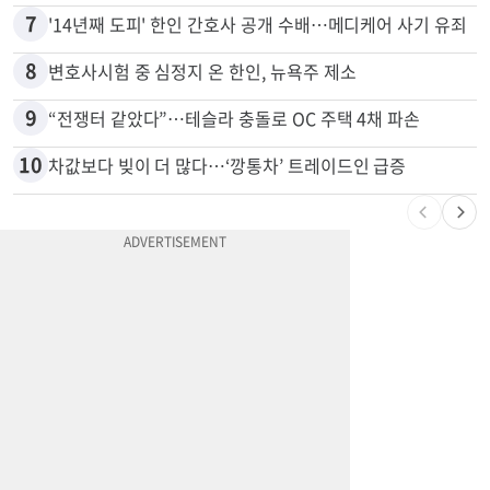
6
부에나파크 한인타운에 281유닛 주거단지 들어선다
7
'14년째 도피' 한인 간호사 공개 수배…메디케어 사기 유죄
8
변호사시험 중 심정지 온 한인, 뉴욕주 제소
9
“전쟁터 같았다”…테슬라 충돌로 OC 주택 4채 파손
10
차값보다 빚이 더 많다…‘깡통차’ 트레이드인 급증