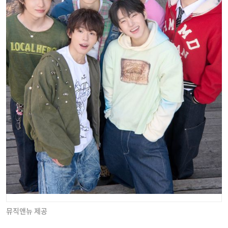
뮤직앤뉴 제공