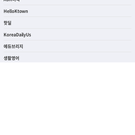
연예/스포츠
ASK미국
HelloKtown
핫딜
KoreaDailyUs
에듀브리지
생활영어
업소록
의료관광
해피빌리지
ABOUT
ADVERTISING
PRIVACY POLICY
TERMS OF SERVICE
윤리경영
고객센터
News Tips & Corrections
690 Wilshire Place Los Angeles, CA 90005