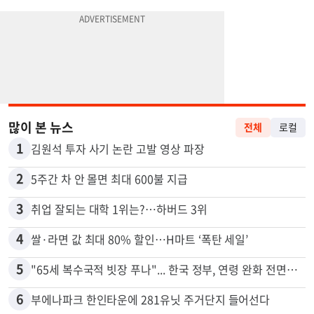
많이 본 뉴스
전체
로컬
1
김원석 투자 사기 논란 고발 영상 파장
2
5주간 차 안 몰면 최대 600불 지급
3
취업 잘되는 대학 1위는?…하버드 3위
4
쌀·라면 값 최대 80% 할인…H마트 ‘폭탄 세일’
5
"65세 복수국적 빗장 푸나"... 한국 정부, 연령 완화 전면 추진