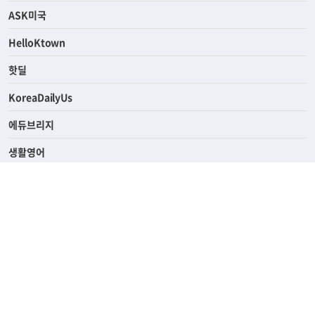
ASK미국
HelloKtown
핫딜
KoreaDailyUs
에듀브리지
생활영어
업소록
의료관광
해피빌리지
ABOUT
ADVERTISING
PRIVACY POLICY
TERMS OF SERVICE
윤리경영
고객센터
News Tips & Corrections
690 Wilshire Place Los Angeles, CA 90005
TEL. (213) 368-2500 FAX. (213) 389-6196