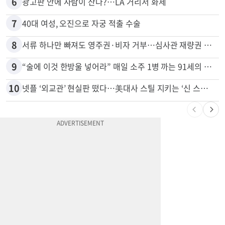
6
광고판 안에 사람이 산다?…LA 거리서 화제
7
40대 여성, 오진으로 자궁 적출 수술
8
서류 하나만 빠져도 영주권·비자 거부…심사관 재량권 대폭 확대
9
“술에 이것 한방울 넣어라” 매일 소주 1병 까는 91세의 철칙
10
넷플 ‘외교관’ 현실판 떴다…美대사 스틸 지키는 ‘신 스틸러’