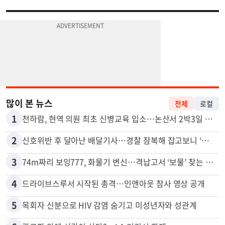
많이 본 뉴스
전체
로컬
1
천하람, 현역 의원 최초 신병교육 입소…논산서 2박3일 생활
2
신호위반 후 달아난 배달기사…경찰 잠복해 잡고보니 ‘반전’
3
74m짜리 보잉777, 화물기 변신…격납고서 ‘보물’ 찾는 인천공항
4
드라이브스루서 시작된 총격…인앤아웃 참사 영상 공개
5
목회자 신분으로 HIV 감염 숨기고 미성년자와 성관계