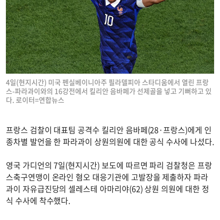
4일(현지시간) 미국 펜실베이니아주 필라델피아 스타디움에서 열린 프랑
스-파라과이와의 16강전에서 킬리안 음바페가 선제골을 넣고 기뻐하고 있
다. 로이터=연합뉴스
프랑스 검찰이 대표팀 공격수 킬리안 음바페(28·프랑스)에게 인
종차별 발언을 한 파라과이 상원의원에 대한 공식 수사에 나섰다.
영국 가디언의 7일(현지시간) 보도에 따르면 파리 검찰청은 프랑
스축구연맹이 온라인 혐오 대응기관에 고발장을 제출하자 파라
과이 자유급진당의 셀레스테 아마리야(62) 상원 의원에 대한 정
식 수사에 착수했다.