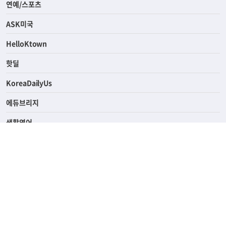
라이프
연예/스포츠
ASK미국
HelloKtown
핫딜
KoreaDailyUs
에듀브리지
생활영어
업소록
의료관광
해피빌리지
ABOUT
ADVERTISING
PRIVACY POLICY
TERMS OF SERVICE
윤리경영
고객센터