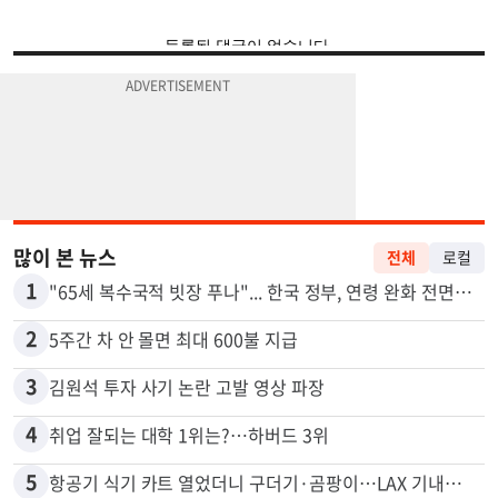
많이 본 뉴스
전체
로컬
1
"65세 복수국적 빗장 푸나"... 한국 정부, 연령 완화 전면 추진
2
5주간 차 안 몰면 최대 600불 지급
3
김원석 투자 사기 논란 고발 영상 파장
4
취업 잘되는 대학 1위는?…하버드 3위