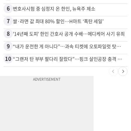
5
항공기 식기 카트 열었더니 구더기·곰팡이…LAX 기내식 업체 논란
6
변호사시험 중 심정지 온 한인, 뉴욕주 제소
7
쌀·라면 값 최대 80% 할인…H마트 ‘폭탄 세일’
8
'14년째 도피' 한인 간호사 공개 수배…메디케어 사기 유죄
9
“내가 운전한 게 아니다”…과속 티켓에 오토파일럿 탓한 운전자
10
“그랜저 탄 부부 팔다리 잘랐다”…핑크 살인공장 충격 실체