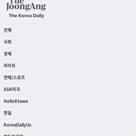
전체
사회
경제
라이프
연예/스포츠
ASK미국
HelloKtown
핫딜
KoreaDailyUs