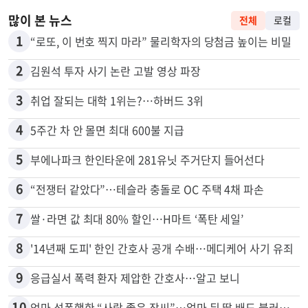
많이 본 뉴스
전체
로컬
1
“로또, 이 번호 찍지 마라” 물리학자의 당첨금 높이는 비밀
2
김원석 투자 사기 논란 고발 영상 파장
3
취업 잘되는 대학 1위는?…하버드 3위
4
5주간 차 안 몰면 최대 600불 지급
5
부에나파크 한인타운에 281유닛 주거단지 들어선다
6
“전쟁터 같았다”…테슬라 충돌로 OC 주택 4채 파손
7
쌀·라면 값 최대 80% 할인…H마트 ‘폭탄 세일’
8
'14년째 도피' 한인 간호사 공개 수배…메디케어 사기 유죄
9
응급실서 폭력 환자 제압한 간호사…알고 보니
10
엄마 성폭행한 “사람 좋은 장씨”…얼마 뒤 딸 배도 불러왔다