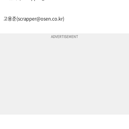
고용준(
scrapper@osen.co.kr
)