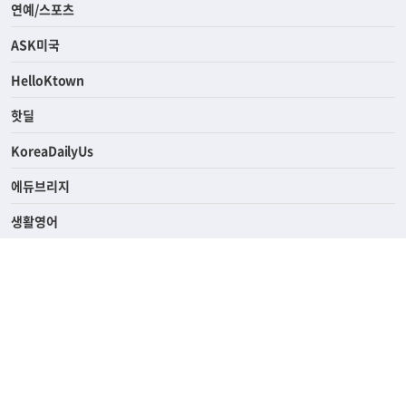
연예/스포츠
ASK미국
HelloKtown
핫딜
KoreaDailyUs
에듀브리지
생활영어
업소록
의료관광
해피빌리지
ABOUT
ADVERTISING
PRIVACY POLICY
TERMS OF SERVICE
윤리경영
고객센터
News Tips & Corrections
690 Wilshire Place Los Angeles, CA 90005