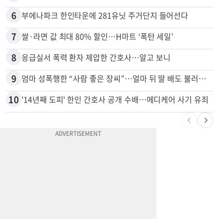
6
부에나파크 한인타운에 281유닛 주거단지 들어선다
7
쌀·라면 값 최대 80% 할인…H마트 ‘폭탄 세일’
8
응급실서 폭력 환자 제압한 간호사…알고 보니
9
엄마 성폭행한 “사람 좋은 장씨”…얼마 뒤 딸 배도 불러왔다
10
'14년째 도피' 한인 간호사 공개 수배…메디케어 사기 유죄