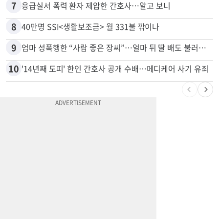
6
5주간 차 안 몰면 최대 600불 지급
7
응급실서 폭력 환자 제압한 간호사…알고 보니
8
40만명 SSI<생활보조금> 월 331불 깎이나
9
엄마 성폭행한 “사람 좋은 장씨”…얼마 뒤 딸 배도 불러왔다
10
'14년째 도피' 한인 간호사 공개 수배…메디케어 사기 유죄