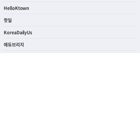
ASK미국
HelloKtown
핫딜
KoreaDailyUs
에듀브리지
생활영어
업소록
의료관광
해피빌리지
ABOUT
ADVERTISING
PRIVACY POLICY
TERMS OF SERVICE
윤리경영
고객센터
News Tips & Corrections
690 Wilshire Place Los Angeles, CA 90005