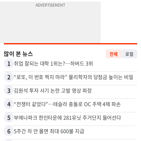
많이 본 뉴스
전체
로컬
1
취업 잘되는 대학 1위는?…하버드 3위
2
“로또, 이 번호 찍지 마라” 물리학자의 당첨금 높이는 비밀
3
김원석 투자 사기 논란 고발 영상 파장
4
“전쟁터 같았다”…테슬라 충돌로 OC 주택 4채 파손
5
부에나파크 한인타운에 281유닛 주거단지 들어선다