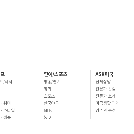
이프
연예/스포츠
ASK미국
프/레저
방송/연예
전체상담
영화
전문가 칼럼
스포츠
전문가 소개
· 취미
한국야구
미국생활 TIP
 · 스타일
MLB
영주권 문호
· 예술
농구