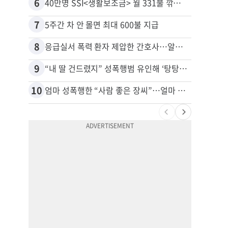
6
16
40만명 SSI<생활보조금> 월 331불 깎이나
7
17
5주간 차 안 몰면 최대 600불 지급
8
18
응급실서 폭력 환자 제압한 간호사…알고 보니
유학생
9
19
“내 딸 건드렸지” 성폭행범 유인해 ‘탕탕’…아빠의 복수 결말
10
20
엄마 성폭행한 “사람 좋은 장씨”…얼마 뒤 딸 배도 불러왔다
추방된