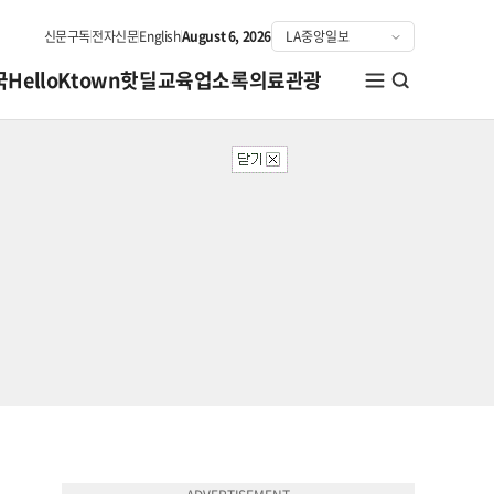
신문구독
전자신문
English
August 6, 2026
국
HelloKtown
핫딜
교육
업소록
의료관광