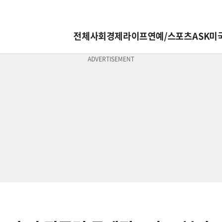
전체
사회
경제
라이프
연예/스포츠
ASK미