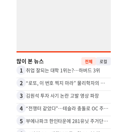
많이 본 뉴스
전체
로컬
1
11
취업 잘되는 대학 1위는?…하버드 3위
2
12
“로또, 이 번호 찍지 마라” 물리학자의 당첨금 높이는 비밀
3
13
김원석 투자 사기 논란 고발 영상 파장
4
14
“전쟁터 같았다”…테슬라 충돌로 OC 주택 4채 파손
5
15
부에나파크 한인타운에 281유닛 주거단지 들어선다