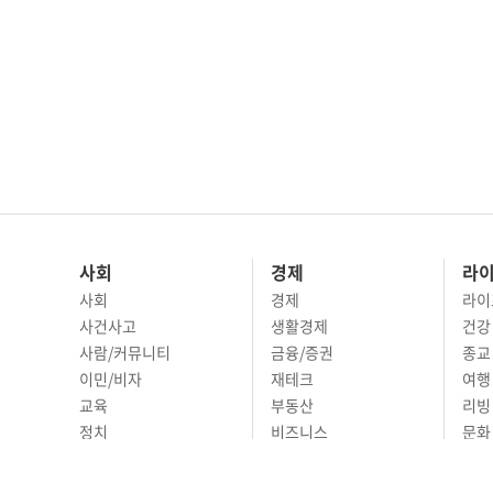
사회
경제
라
사회
경제
라이
사건사고
생활경제
건강
사람/커뮤니티
금융/증권
종교
이민/비자
재테크
여행 
교육
부동산
리빙
정치
비즈니스
문화 