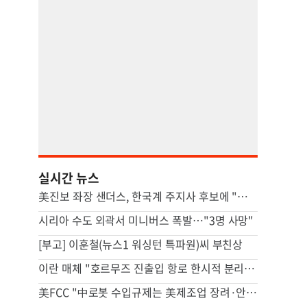
실시간 뉴스
美진보 좌장 샌더스, 한국계 주지사 후보에 "공개지지 않겠다"
시리아 수도 외곽서 미니버스 폭발…"3명 사망"
[부고] 이훈철(뉴스1 워싱턴 특파원)씨 부친상
이란 매체 "호르무즈 진출입 항로 한시적 분리…이후엔 중앙항로만"
美FCC "中로봇 수입규제는 美제조업 장려·안보위험 대응 목적"