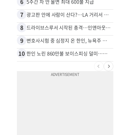
6
16
5주간 차 안 몰면 최대 600불 지급
7
17
광고판 안에 사람이 산다?…LA 거리서 화제
8
18
드라이브스루서 시작된 총격…인앤아웃 참사 영상 공개
9
19
변호사시험 중 심정지 온 한인, 뉴욕주 제소
10
20
한인 노린 860만불 보이스피싱 덜미…영사관·한국 검찰 사칭
포드 