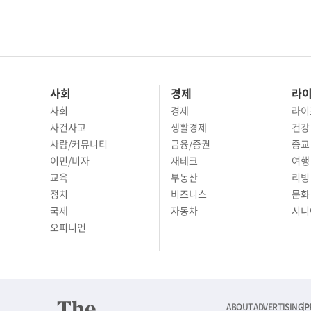
사회
경제
라
사회
경제
라이
사건사고
생활경제
건강
사람/커뮤니티
금융/증권
종교
이민/비자
재테크
여행 
교육
부동산
리빙
정치
비즈니스
문화 
국제
자동차
시니
오피니언
ABOUT
ADVERTISING
P