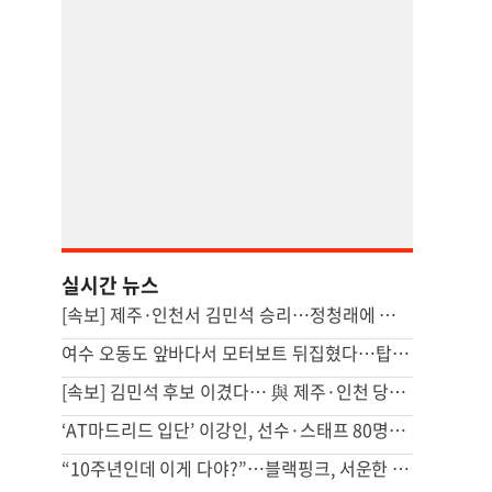
실시간 뉴스
[속보] 제주·인천서 김민석 승리…정청래에 누적1위 탈환
여수 오동도 앞바다서 모터보트 뒤집혔다…탑승객 2명 사망
[속보] 김민석 후보 이겼다… 與 제주·인천 당원투표 승리
‘AT마드리드 입단’ 이강인, 선수·스태프 80명에 한식 만찬 대접
“10주년인데 이게 다야?”…블랙핑크, 서운한 팬심에 결국 사과