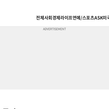
전체
사회
경제
라이프
연예/스포츠
ASK미