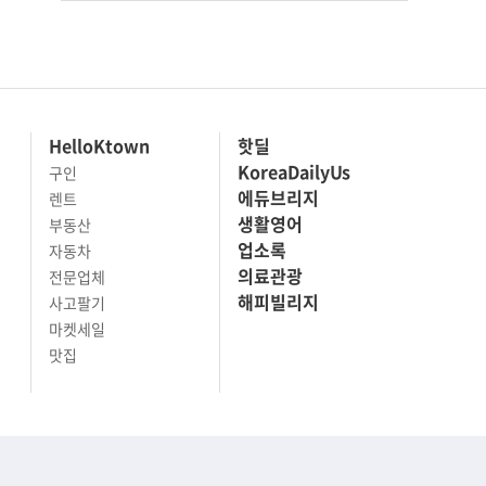
HelloKtown
핫딜
KoreaDailyUs
구인
에듀브리지
렌트
생활영어
부동산
업소록
자동차
의료관광
전문업체
해피빌리지
사고팔기
마켓세일
맛집