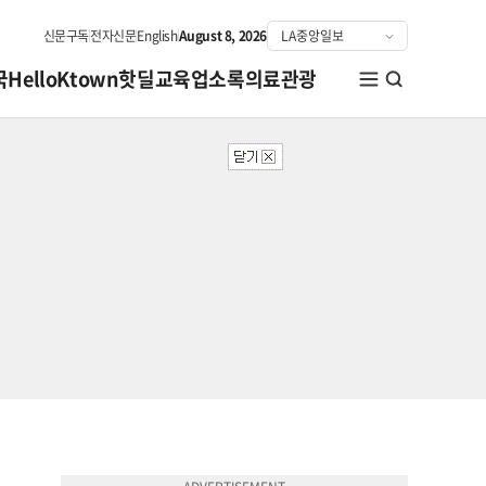
신문구독
전자신문
English
August 8, 2026
국
HelloKtown
핫딜
교육
업소록
의료관광