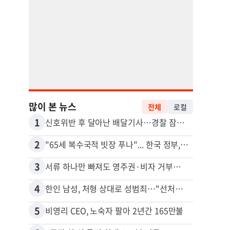
많이 본 뉴스
전체
로컬
1
11
신호위반 후 달아난 배달기사…경찰 잠복해 잡고보니 ‘반전’
2
12
"65세 복수국적 빗장 푸나"... 한국 정부, 연령 완화 전면 추진
김원석
3
13
서류 하나만 빠져도 영주권·비자 거부…심사관 재량권 대폭 확대
4
14
한인 남성, 처형 상대로 성범죄…"선처해줬더니 배신자 취급"
5
15
비영리 CEO, 노숙자 팔아 2년간 165만불