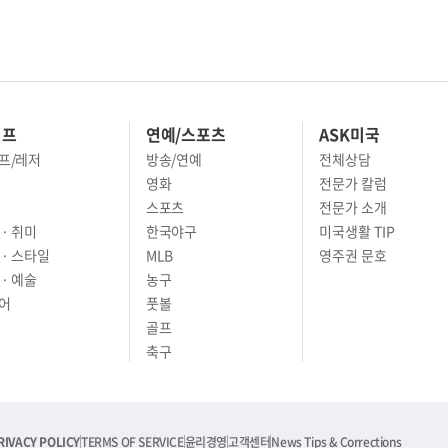
이프
연예/스포츠
ASK미국
프/레저
방송/연예
전체상담
영화
전문가 칼럼
스포츠
전문가 소개
· 취미
한국야구
미국생활 TIP
 · 스타일
MLB
영주권 문호
· 예술
농구
어
풋볼
골프
축구
RIVACY POLICY
TERMS OF SERVICE
윤리경영
고객센터
News Tips & Corrections