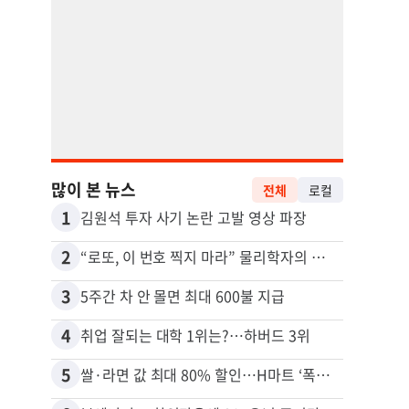
많이 본 뉴스
전체
로컬
1
11
김원석 투자 사기 논란 고발 영상 파장
2
12
“로또, 이 번호 찍지 마라” 물리학자의 당첨금 높이는 비밀
3
13
5주간 차 안 몰면 최대 600불 지급
4
14
취업 잘되는 대학 1위는?…하버드 3위
5
15
쌀·라면 값 최대 80% 할인…H마트 ‘폭탄 세일’