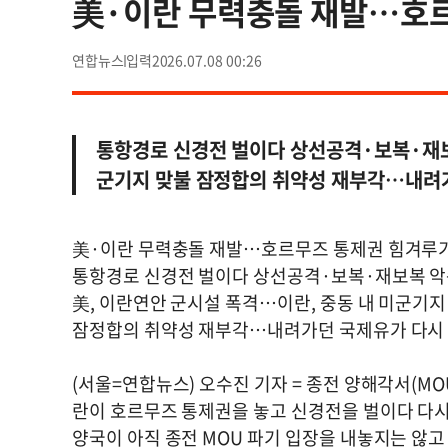
美·이란 무력충돌 재발…호르
연합뉴스
2026.07.08 00:26
통항경로 신경전 벌이다 상선공격·보복·재보
군기지 맞불 잠정합의 취약성 재부각…내려
美·이란 무력충돌 재발…호르무즈 통제권 힘겨루
통항경로 신경전 벌이다 상선공격·보복·재보복 
美, 이란연안 군시설 폭격…이란, 중동 내 미군기지
잠정합의 취약성 재부각…내려가던 국제유가 다시
(서울=연합뉴스) 오수진 기자 = 종전 양해각서(M
란이 호르무즈 통제권을 놓고 신경전을 벌이다 다
양국이 아직 종전 MOU 파기 입장을 내놓지는 않고