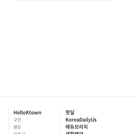
HelloKtown
핫딜