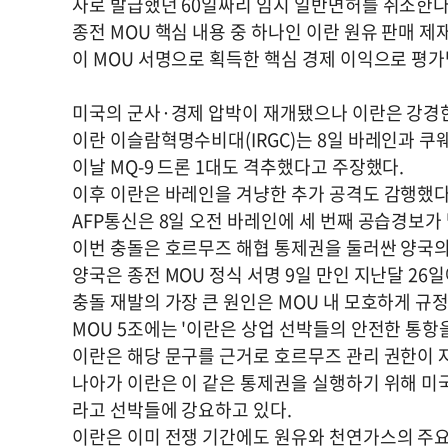
자로 발급했던 60일짜리 임시 일반면허를 취소한다
종전 MOU 핵심 내용 중 하나인 이란 원유 판매 제
이 MOU 서명으로 획득한 핵심 경제 이익으로 평
미국의 군사·경제 압박이 재개됐으나 이란은 강경
이란 이슬람혁명수비대(IRGC)는 8일 바레인과 쿠
이날 MQ-9 드론 1대도 격추했다고 주장했다.
이후 이란은 바레인을 겨냥한 추가 공격도 감행했다
AFP통신은 8일 오전 바레인에 세 번째 공습경보가
이번 충돌은 호르무즈 해협 통제권을 둘러싼 양국의
양국은 종전 MOU 정식 서명 9일 만인 지난달 26
충돌 재발의 가장 큰 원인은 MOU 내 모호하게 규
MOU 5조에는 '이란은 상업 선박들의 안전한 통항
이란은 해당 문구를 근거로 호르무즈 관리 권한이 
나아가 이란은 이 같은 통제권을 실행하기 위해 미
라고 선박들에 강요하고 있다.
이란은 이미 전쟁 기간에도 원유와 천연가스의 주