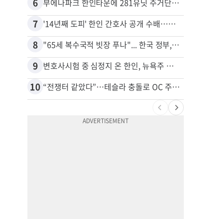
6
16
부에나파크 한인타운에 281유닛 주거단지 들어선다
7
17
'14년째 도피' 한인 간호사 공개 수배…메디케어 사기 유죄
8
18
"65세 복수국적 빗장 푸나"... 한국 정부, 연령 완화 전면 추진
9
19
변호사시험 중 심정지 온 한인, 뉴욕주 제소
10
20
“전쟁터 같았다”…테슬라 충돌로 OC 주택 4채 파손