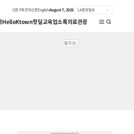
신문구독
전자신문
English
August 7, 2026
국
HelloKtown
핫딜
교육
업소록
의료관광