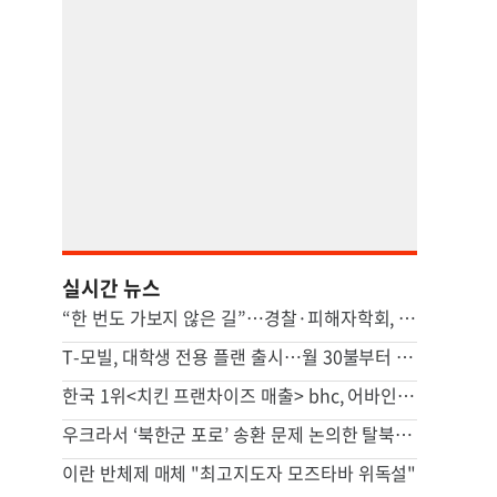
실시간 뉴스
“한 번도 가보지 않은 길”…경찰·피해자학회, 피해자 위해 머리 맞댔다
T-모빌, 대학생 전용 플랜 출시…월 30불부터 시작
한국 1위<치킨 프랜차이즈 매출> bhc, 어바인 상륙
우크라서 ‘북한군 포로’ 송환 문제 논의한 탈북민 등 6명 입건
이란 반체제 매체 "최고지도자 모즈타바 위독설"