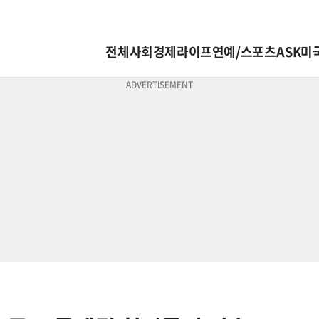
전체
사회
경제
라이프
연예/스포츠
ASK미