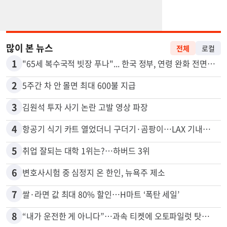
많이 본 뉴스
전체
로컬
1
"65세 복수국적 빗장 푸나"... 한국 정부, 연령 완화 전면 추진
2
5주간 차 안 몰면 최대 600불 지급
3
김원석 투자 사기 논란 고발 영상 파장
4
항공기 식기 카트 열었더니 구더기·곰팡이…LAX 기내식 업체 논란
5
취업 잘되는 대학 1위는?…하버드 3위
6
변호사시험 중 심정지 온 한인, 뉴욕주 제소
7
쌀·라면 값 최대 80% 할인…H마트 ‘폭탄 세일’