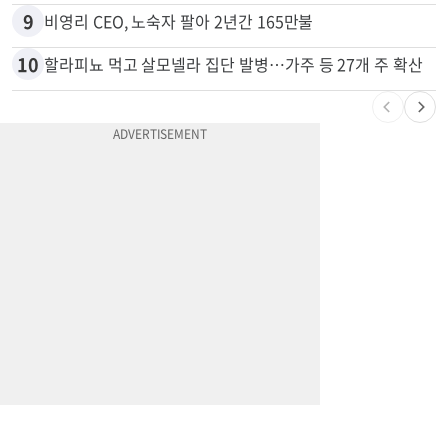
8
“내가 운전한 게 아니다”…과속 티켓에 오토파일럿 탓한 운전자
9
비영리 CEO, 노숙자 팔아 2년간 165만불
10
할라피뇨 먹고 살모넬라 집단 발병…가주 등 27개 주 확산