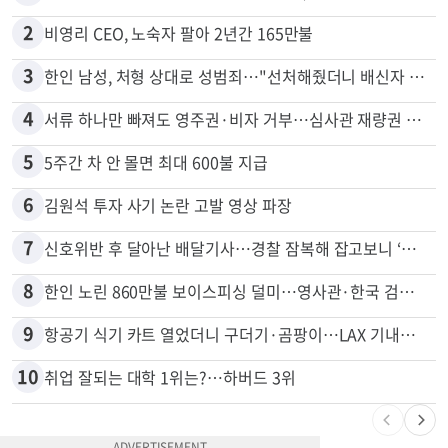
2
비영리 CEO, 노숙자 팔아 2년간 165만불
3
한인 남성, 처형 상대로 성범죄…"선처해줬더니 배신자 취급"
4
서류 하나만 빠져도 영주권·비자 거부…심사관 재량권 대폭 확대
5
5주간 차 안 몰면 최대 600불 지급
6
김원석 투자 사기 논란 고발 영상 파장
7
신호위반 후 달아난 배달기사…경찰 잠복해 잡고보니 ‘반전’
8
한인 노린 860만불 보이스피싱 덜미…영사관·한국 검찰 사칭
9
항공기 식기 카트 열었더니 구더기·곰팡이…LAX 기내식 업체 논란
10
취업 잘되는 대학 1위는?…하버드 3위