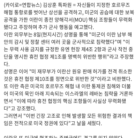
(카이로=연합뉴스) 김상훈 특파원 = 자신들이 지정한 호르무즈
해협 통항로를 벗어난 상선을 공격하고, 미군의 공습에 대한 보복
공격을 가한 이란이 종전 양해각서(MOU) 핵심 조항들이 무력화
됐다고 주장하며 추가 군사 행동을 예고했다.
이란 외무부는 8일(현지시간) 성명을 통해 "미군이 이란 남부 해
안의 감시 및 정찰 센터 여러 곳을 군사적으로 침략했다"며 "이
는 무력 사용 금지를 규정한 유엔 헌장 제4조 2항과 군사 작전 중
단을 명시한 휴전 협정 제1조를 명백히 위반한 행위"라고 주장했
다.
성명은 이어 "미 재무부가 이란산 원유 판매 허가를 전격 취소한
것은 휴전 협정 제10조를 정면으로 위반한 것"이라고 비판했다.
또 이란 측은 미국의 호르무즈 해협 내 이란 통제권 침해와 더불
어 미국의 묵인 아래 지속되는 이스라엘의 레바논 침략을 거론하
면서 "이에 따라 휴전 협정의 핵심 조항들이 사실상 무력화됐
다"고 강조했다.
그러면서 "이번 긴장 고조로 인해 발생할 모든 위험한 결과의 책
임은 전적으로 미국 정권에 있다"고 날을 세웠다.
이란은 또 미군에 협조하는 주변국에도 경고를 잊지 않았다.