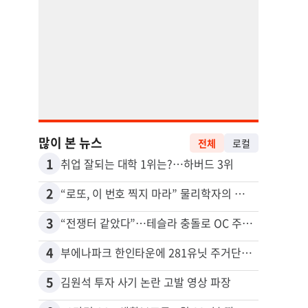
많이 본 뉴스
전체
로컬
1
11
취업 잘되는 대학 1위는?…하버드 3위
2
12
“로또, 이 번호 찍지 마라” 물리학자의 당첨금 높이는 비밀
3
13
“전쟁터 같았다”…테슬라 충돌로 OC 주택 4채 파손
5주간
4
14
부에나파크 한인타운에 281유닛 주거단지 들어선다
5
15
김원석 투자 사기 논란 고발 영상 파장