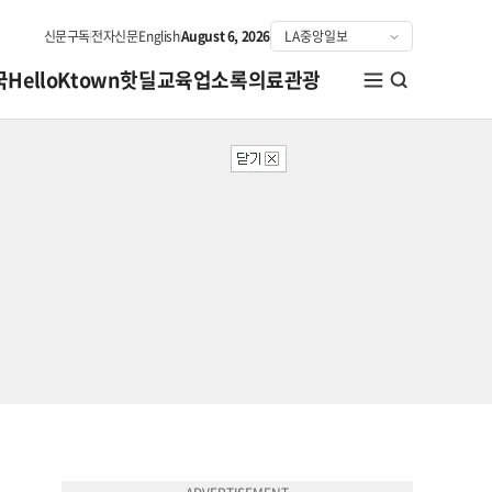
신문구독
전자신문
English
August 6, 2026
국
HelloKtown
핫딜
교육
업소록
의료관광