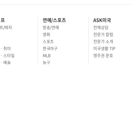
이프
연예/스포츠
ASK미국
프/레저
방송/연예
전체상담
영화
전문가 칼럼
스포츠
전문가 소개
· 취미
한국야구
미국생활 TIP
 · 스타일
MLB
영주권 문호
· 예술
농구
어
풋볼
골프
축구
RIVACY POLICY
TERMS OF SERVICE
윤리경영
고객센터
News Tips & Corrections