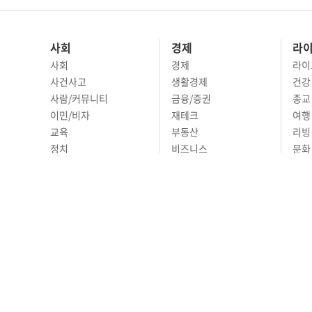
사회
경제
라
사회
경제
라이
사건사고
생활경제
건강
사람/커뮤니티
금융/증권
종교
이민/비자
재테크
여행 
교육
부동산
리빙
정치
비즈니스
문화 
국제
자동차
시니
오피니언
ABOUT
ADVERTISING
P