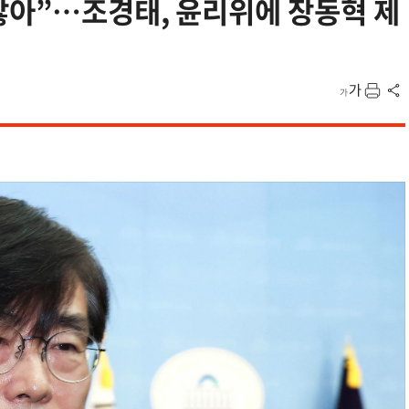
않아”…조경태, 윤리위에 장동혁 제