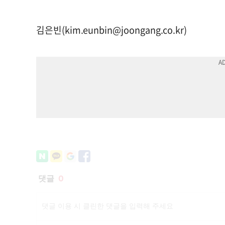
김은빈(
kim.eunbin@joongang.co.kr
)