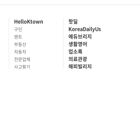
HelloKtown
핫딜
KoreaDailyUs
구인
에듀브리지
렌트
생활영어
부동산
업소록
자동차
의료관광
전문업체
해피빌리지
사고팔기
마켓세일
맛집