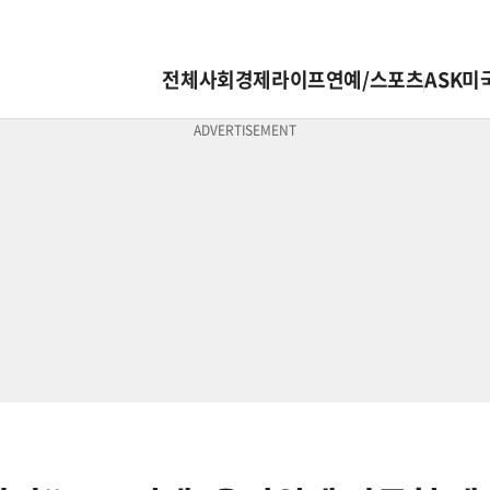
전체
사회
경제
라이프
연예/스포츠
ASK미