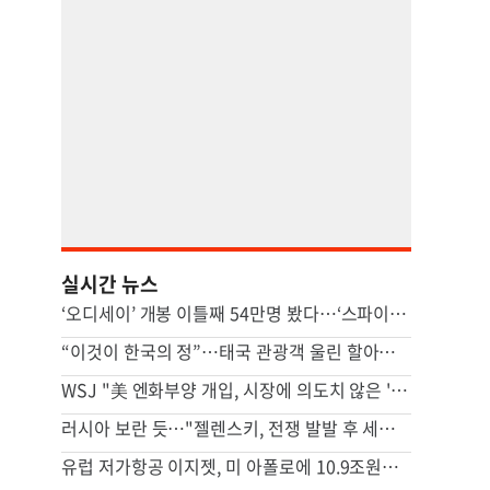
실시간 뉴스
‘오디세이’ 개봉 이틀째 54만명 봤다…‘스파이더맨 4’ 꺾고 1위
“이것이 한국의 정”…태국 관광객 울린 할아버지 사연, 뭐길래
WSJ "美 엔화부양 개입, 시장에 의도치 않은 '유동성' 부작용"
러시아 보란 듯…"젤렌스키, 전쟁 발발 후 세르비아 첫 방문"
유럽 저가항공 이지젯, 미 아폴로에 10.9조원에 팔린다