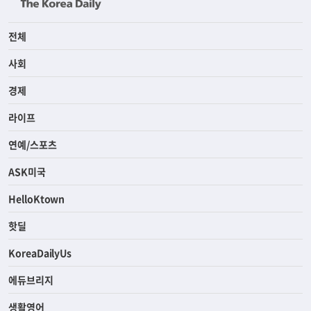
전체
사회
경제
라이프
연예/스포츠
ASK미국
HelloKtown
핫딜
KoreaDailyUs
에듀브리지
생활영어