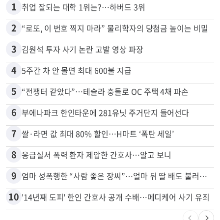
1
취업 잘되는 대학 1위는?…하버드 3위
2
“로또, 이 번호 찍지 마라” 물리학자의 당첨금 높이는 비밀
3
김원석 투자 사기 논란 고발 영상 파장
4
5주간 차 안 몰면 최대 600불 지급
5
“전쟁터 같았다”…테슬라 충돌로 OC 주택 4채 파손
6
부에나파크 한인타운에 281유닛 주거단지 들어선다
7
쌀·라면 값 최대 80% 할인…H마트 ‘폭탄 세일’
8
응급실서 폭력 환자 제압한 간호사…알고 보니
9
엄마 성폭행한 “사람 좋은 장씨”…얼마 뒤 딸 배도 불러왔다
10
'14년째 도피' 한인 간호사 공개 수배…메디케어 사기 유죄