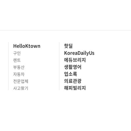
HelloKtown
핫딜
KoreaDailyUs
구인
에듀브리지
렌트
생활영어
부동산
업소록
자동차
의료관광
전문업체
해피빌리지
사고팔기
마켓세일
맛집