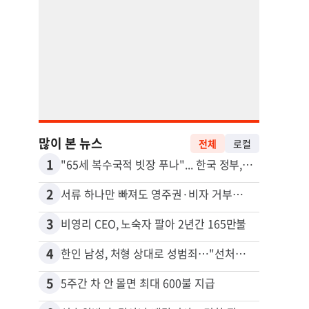
많이 본 뉴스
전체
로컬
1
11
"65세 복수국적 빗장 푸나"... 한국 정부, 연령 완화 전면 추진
2
12
서류 하나만 빠져도 영주권·비자 거부…심사관 재량권 대폭 확대
3
13
비영리 CEO, 노숙자 팔아 2년간 165만불
4
14
한인 남성, 처형 상대로 성범죄…"선처해줬더니 배신자 취급"
5
15
5주간 차 안 몰면 최대 600불 지급