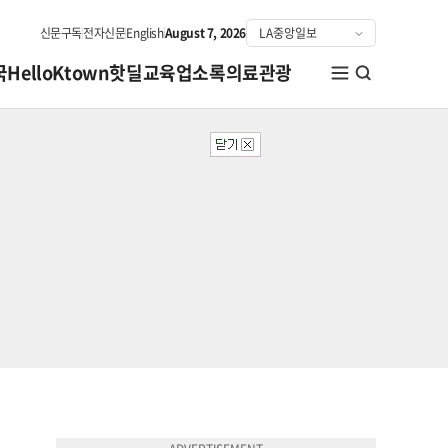
신문구독
전자신문
English
August 7, 2026
국
HelloKtown
핫딜
교육
업소록
의료관광