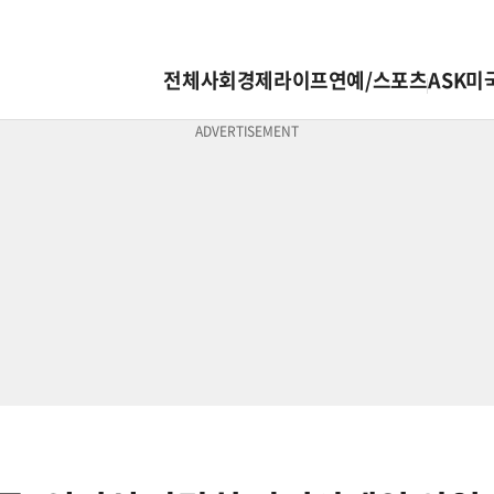
전체
사회
경제
라이프
연예/스포츠
ASK미