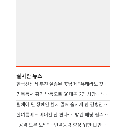
실시간 뉴스
한국전쟁서 부친 실종된 美남매 "유해라도 찾을 수 있다면…"
면목동서 흉기 난동으로 60대男 2명 사망…“지인 사이 추정”
휠체어 탄 장애인 환자 밀쳐 숨지게 한 간병인, 2심도 집유
한여름에도 에어컨 안 켠다…“밤엔 패딩 필수” 냉방도시 어디
"공격 드론 도입"…반격능력 향상 위한 日안보문서 개정 윤곽