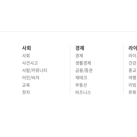
사회
경제
라
사회
경제
라이
사건사고
생활경제
건강
사람/커뮤니티
금융/증권
종교
이민/비자
재테크
여행 
교육
부동산
리빙
정치
비즈니스
문화 
국제
자동차
시니
오피니언