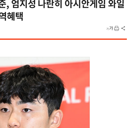
현준, 엄지성 나란히 아시안게임 와일
병역혜택