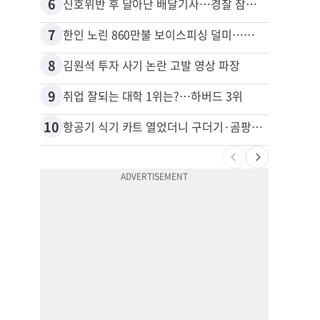
6
16
신호위반 후 달아난 배달기사…경찰 잠복해 잡고보니 ‘반전’
7
17
한인 노린 860만불 보이스피싱 덜미…영사관·한국 검찰 사칭
8
18
김원석 투자 사기 논란 고발 영상 파장
9
19
취업 잘되는 대학 1위는?…하버드 3위
10
20
항공기 식기 카트 열었더니 구더기·곰팡이…LAX 기내식 업체 논란