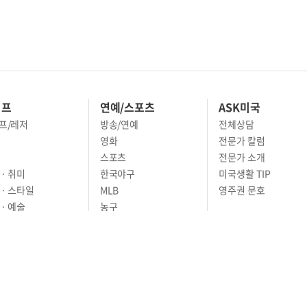
이프
연예/스포츠
ASK미국
프/레저
방송/연예
전체상담
영화
전문가 칼럼
스포츠
전문가 소개
· 취미
한국야구
미국생활 TIP
 · 스타일
MLB
영주권 문호
· 예술
농구
어
풋볼
골프
축구