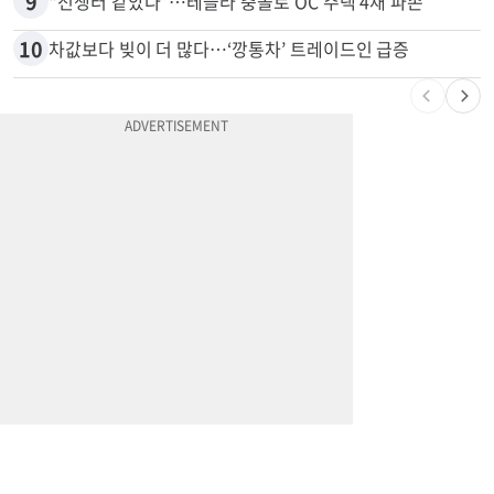
8
변호사시험 중 심정지 온 한인, 뉴욕주 제소
9
“전쟁터 같았다”…테슬라 충돌로 OC 주택 4채 파손
10
차값보다 빚이 더 많다…‘깡통차’ 트레이드인 급증