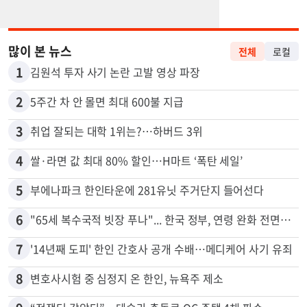
많이 본 뉴스
전체
로컬
1
김원석 투자 사기 논란 고발 영상 파장
2
5주간 차 안 몰면 최대 600불 지급
3
취업 잘되는 대학 1위는?…하버드 3위
4
쌀·라면 값 최대 80% 할인…H마트 ‘폭탄 세일’
5
부에나파크 한인타운에 281유닛 주거단지 들어선다
6
"65세 복수국적 빗장 푸나"... 한국 정부, 연령 완화 전면 추진
7
'14년째 도피' 한인 간호사 공개 수배…메디케어 사기 유죄