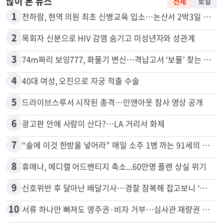
많이 본 뉴스
전체
로컬
1
천하람, 현역 의원 최초 신병교육 입소…논산서 2박3일 생활
2
목회자 신분으로 HIV 감염 숨기고 미성년자와 성관계
3
74m짜리 보잉777, 화물기 변신…격납고서 ‘보물’ 찾는 인천공항
4
40대 여성, 오진으로 자궁 적출 수술
5
드라이브스루서 시작된 총격…인앤아웃 참사 영상 공개
6
광고판 안에 사람이 산다?…LA 거리서 화제
7
“술에 이것 한방울 넣어라” 매일 소주 1병 까는 91세의 철칙
8
휴매나, 메디캘 어드밴티지 축소...60만명 플랜 상실 위기
9
신호위반 후 달아난 배달기사…경찰 잠복해 잡고보니 ‘반전’