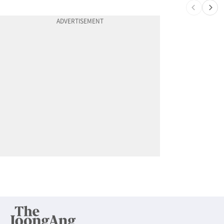
10
서류 하나만 빠져도 영주권·비자 거부…심사관 재량권 대폭 확대