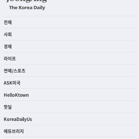
전체
사회
경제
라이프
연예/스포츠
ASK미국
HelloKtown
핫딜
KoreaDailyUs