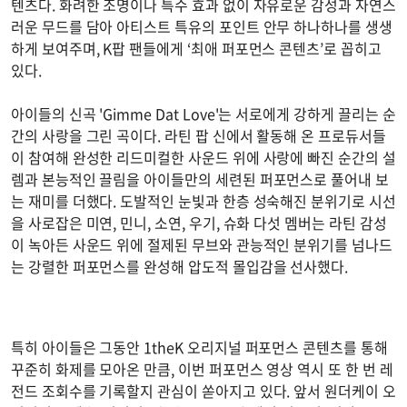
텐츠다. 화려한 조명이나 특수 효과 없이 자유로운 감성과 자연스
러운 무드를 담아 아티스트 특유의 포인트 안무 하나하나를 생생
하게 보여주며, K팝 팬들에게 ‘최애 퍼포먼스 콘텐츠’로 꼽히고
있다.
아이들의 신곡 'Gimme Dat Love'는 서로에게 강하게 끌리는 순
간의 사랑을 그린 곡이다. 라틴 팝 신에서 활동해 온 프로듀서들
이 참여해 완성한 리드미컬한 사운드 위에 사랑에 빠진 순간의 설
렘과 본능적인 끌림을 아이들만의 세련된 퍼포먼스로 풀어내 보
는 재미를 더했다. 도발적인 눈빛과 한층 성숙해진 분위기로 시선
을 사로잡은 미연, 민니, 소연, 우기, 슈화 다섯 멤버는 라틴 감성
이 녹아든 사운드 위에 절제된 무브와 관능적인 분위기를 넘나드
는 강렬한 퍼포먼스를 완성해 압도적 몰입감을 선사했다.
특히 아이들은 그동안 1theK 오리지널 퍼포먼스 콘텐츠를 통해
꾸준히 화제를 모아온 만큼, 이번 퍼포먼스 영상 역시 또 한 번 레
전드 조회수를 기록할지 관심이 쏟아지고 있다. 앞서 원더케이 오